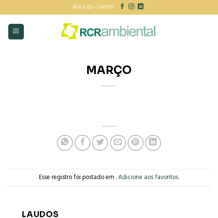
Skip
Área do cliente
to
content
MARÇO
Esse registro foi postado em .
Adicione aos favoritos
.
LAUDOS