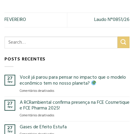
FEVEREIRO
Laudo N°0851/26
POSTS RECENTES
Você já parou para pensar no impacto que o modelo
27
fev
econômico tem no nosso planeta?
em
Comentários desativados
Você
já
A RCRambiental confirma presença na FCE Cosmetique
27
parou
fev
e FCE Pharma 2025!
para
em
Comentários desativados
pensar
A
no
RCRambiental
Gases de Efeito Estufa
impacto
27
confirma
que
fev
em