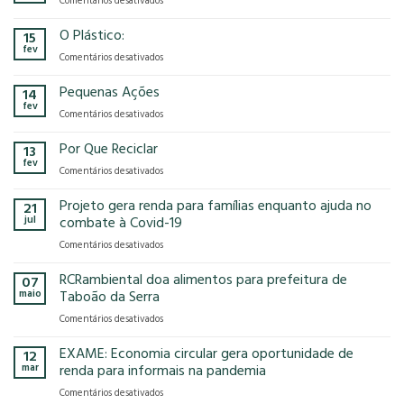
Comentários desativados
presença
o
Gases
na
modelo
de
O Plástico:
15
FCE
econômico
Efeito
fev
Cosmetique
tem
em
Comentários desativados
Estufa
e
no
O
FCE
nosso
Plástico:
Pequenas Ações
14
Pharma
planeta?
fev
2025!
em
Comentários desativados
Pequenas
Ações
Por Que Reciclar
13
fev
em
Comentários desativados
Por
Que
Projeto gera renda para famílias enquanto ajuda no
21
Reciclar
jul
combate à Covid-19
em
Comentários desativados
Projeto
gera
RCRambiental doa alimentos para prefeitura de
07
renda
maio
Taboão da Serra
para
em
Comentários desativados
famílias
RCRambiental
enquanto
doa
EXAME: Economia circular gera oportunidade de
ajuda
12
alimentos
no
mar
renda para informais na pandemia
para
combate
em
Comentários desativados
prefeitura
à