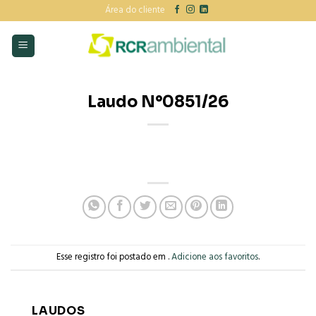
Skip
Área do cliente
to
content
Laudo N°0851/26
Esse registro foi postado em .
Adicione aos favoritos
.
LAUDOS