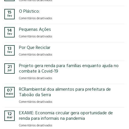
Comentários desativados
presença
o
Gases
na
modelo
de
O Plástico:
15
FCE
econômico
Efeito
fev
Cosmetique
tem
em
Comentários desativados
Estufa
e
no
O
FCE
nosso
Plástico:
Pequenas Ações
14
Pharma
planeta?
fev
2025!
em
Comentários desativados
Pequenas
Ações
Por Que Reciclar
13
fev
em
Comentários desativados
Por
Que
Projeto gera renda para famílias enquanto ajuda no
21
Reciclar
jul
combate à Covid-19
em
Comentários desativados
Projeto
gera
RCRambiental doa alimentos para prefeitura de
07
renda
maio
Taboão da Serra
para
em
Comentários desativados
famílias
RCRambiental
enquanto
doa
EXAME: Economia circular gera oportunidade de
ajuda
12
alimentos
no
mar
renda para informais na pandemia
para
combate
em
Comentários desativados
prefeitura
à