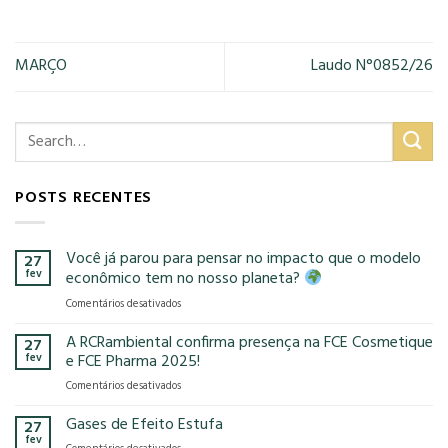
MARÇO
Laudo N°0852/26
POSTS RECENTES
Você já parou para pensar no impacto que o modelo
27
fev
econômico tem no nosso planeta?
em
Comentários desativados
Você
já
A RCRambiental confirma presença na FCE Cosmetique
27
parou
fev
e FCE Pharma 2025!
para
em
Comentários desativados
pensar
A
no
RCRambiental
Gases de Efeito Estufa
impacto
27
confirma
que
fev
em