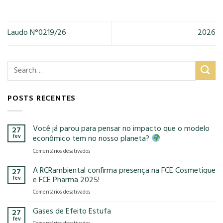
Laudo N°0219/26
2026
POSTS RECENTES
Você já parou para pensar no impacto que o modelo
27
fev
econômico tem no nosso planeta?
em
Comentários desativados
Você
já
A RCRambiental confirma presença na FCE Cosmetique
27
parou
fev
e FCE Pharma 2025!
para
em
Comentários desativados
pensar
A
no
RCRambiental
Gases de Efeito Estufa
impacto
27
confirma
que
fev
em