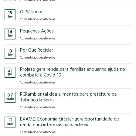
Comentários desativados
presença
o
Gases
na
modelo
de
O Plástico:
15
FCE
econômico
Efeito
fev
Cosmetique
tem
em
Comentários desativados
Estufa
e
no
O
FCE
nosso
Plástico:
Pequenas Ações
14
Pharma
planeta?
fev
2025!
em
Comentários desativados
Pequenas
Ações
Por Que Reciclar
13
fev
em
Comentários desativados
Por
Que
Projeto gera renda para famílias enquanto ajuda no
21
Reciclar
jul
combate à Covid-19
em
Comentários desativados
Projeto
gera
RCRambiental doa alimentos para prefeitura de
07
renda
maio
Taboão da Serra
para
em
Comentários desativados
famílias
RCRambiental
enquanto
doa
EXAME: Economia circular gera oportunidade de
ajuda
12
alimentos
no
mar
renda para informais na pandemia
para
combate
em
Comentários desativados
prefeitura
à