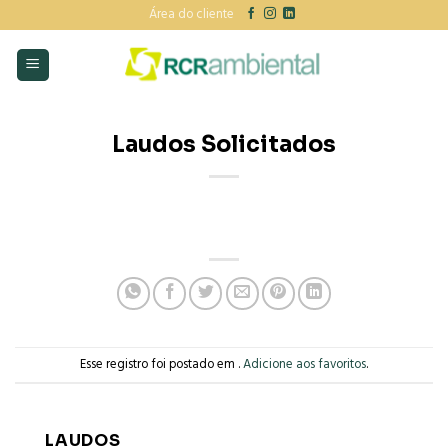
Skip
Área do cliente
to
content
Laudos Solicitados
Esse registro foi postado em .
Adicione aos favoritos
.
LAUDOS