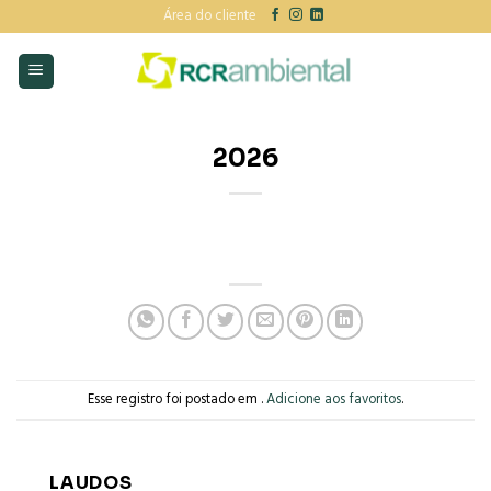
Skip
Área do cliente
to
content
2026
Esse registro foi postado em .
Adicione aos favoritos
.
LAUDOS