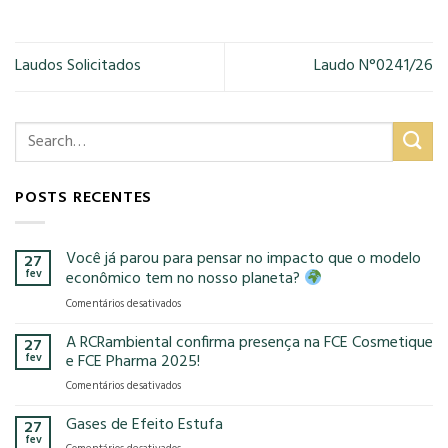
Laudos Solicitados
Laudo N°0241/26
POSTS RECENTES
Você já parou para pensar no impacto que o modelo
27
fev
econômico tem no nosso planeta?
em
Comentários desativados
Você
já
A RCRambiental confirma presença na FCE Cosmetique
27
parou
fev
e FCE Pharma 2025!
para
em
Comentários desativados
pensar
A
no
RCRambiental
Gases de Efeito Estufa
impacto
27
confirma
que
fev
em