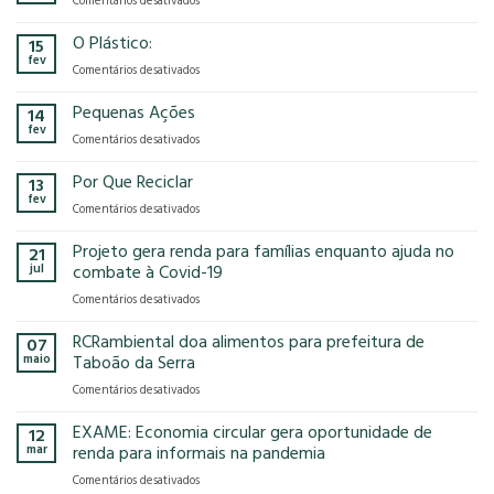
Comentários desativados
presença
o
Gases
na
modelo
de
O Plástico:
15
FCE
econômico
Efeito
fev
Cosmetique
tem
em
Comentários desativados
Estufa
e
no
O
FCE
nosso
Plástico:
Pequenas Ações
14
Pharma
planeta?
fev
2025!
em
Comentários desativados
Pequenas
Ações
Por Que Reciclar
13
fev
em
Comentários desativados
Por
Que
Projeto gera renda para famílias enquanto ajuda no
21
Reciclar
jul
combate à Covid-19
em
Comentários desativados
Projeto
gera
RCRambiental doa alimentos para prefeitura de
07
renda
maio
Taboão da Serra
para
em
Comentários desativados
famílias
RCRambiental
enquanto
doa
EXAME: Economia circular gera oportunidade de
ajuda
12
alimentos
no
mar
renda para informais na pandemia
para
combate
em
Comentários desativados
prefeitura
à