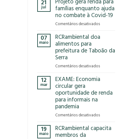
Projeto gera renda para
21
Que
jul
famílias enquanto ajuda
Reciclar
no combate à Covid-19
em
Comentários desativados
Projeto
RCRambiental doa
07
gera
maio
alimentos para
renda
prefeitura de Taboão da
para
Serra
famílias
enquanto
em
Comentários desativados
ajuda
RCRambiental
no
EXAME: Economia
12
doa
combate
mar
circular gera
alimentos
à
oportunidade de renda
para
Covid-
para informais na
prefeitura
19
de
pandemia
Taboão
em
Comentários desativados
da
EXAME:
Serra
RCRambiental capacita
19
Economia
maio
membros da
circular