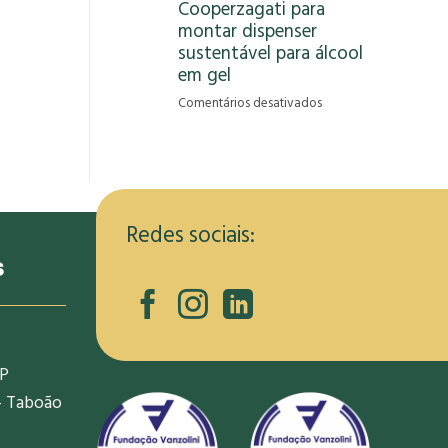
Cooperzagati para
gera
montar dispenser
oportunidade
de
sustentável para álcool
renda
em gel
para
em
Comentários desativados
informais
RCRambiental
na
capacita
pandemia
membros
da
Cooperzagati
para
Redes sociais:
montar
s
dispenser
sustentável
para
álcool
em
SP
gel
- Taboão