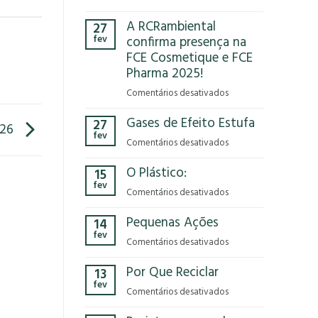
Você
A RCRambiental
27
já
fev
confirma presença na
parou
FCE Cosmetique e FCE
para
Pharma 2025!
pensar
no
em
Comentários desativados
impacto
A
que
Gases de Efeito Estufa
27
RCRambiental
/26
o
fev
confirma
em
Comentários desativados
modelo
presença
Gases
econômico
na
O Plástico:
15
de
tem
FCE
fev
Efeito
no
em
Comentários desativados
Cosmetique
Estufa
nosso
O
e
Pequenas Ações
planeta?
14
Plástico:
FCE
fev
Pharma
em
Comentários desativados
2025!
Pequenas
Por Que Reciclar
13
Ações
fev
em
Comentários desativados
Por