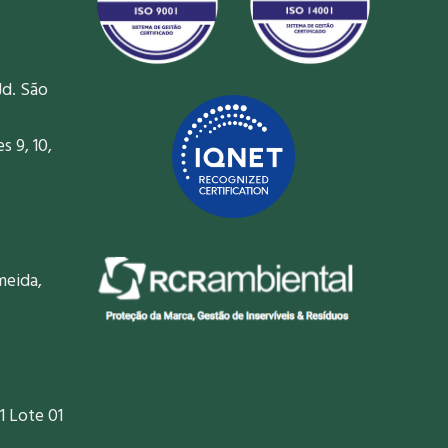
Jd. São
 9, 10,
meida,
1 Lote 01