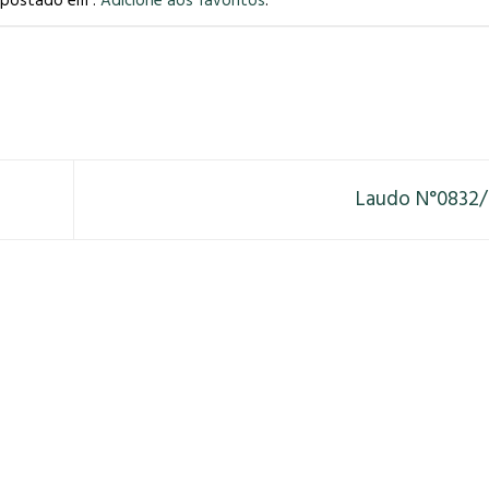
i postado em .
Adicione aos favoritos
.
Laudo N°0832