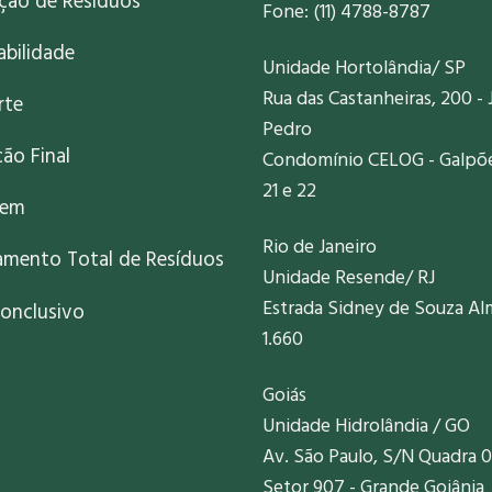
ação de Resíduos
Fone: (11) 4788-8787
abilidade
Unidade Hortolândia/ SP
Rua das Castanheiras, 200 - 
rte
Pedro
ão Final
Condomínio CELOG - Galpões
21 e 22
gem
Rio de Janeiro
amento Total de Resíduos
Unidade Resende/ RJ
Estrada Sidney de Souza Al
onclusivo
1.660
Goiás
Unidade Hidrolândia / GO
Av. São Paulo, S/N Quadra 0
Setor 907 - Grande Goiânia