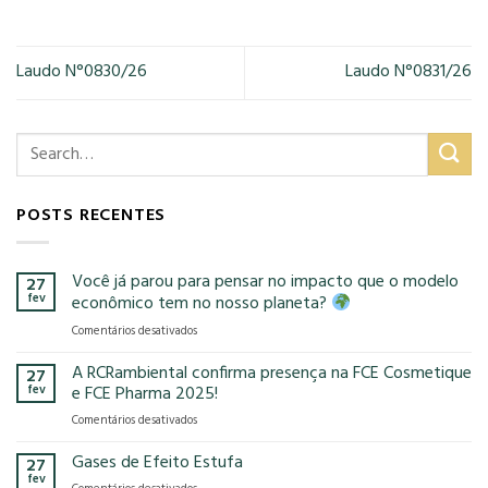
Laudo N°0830/26
Laudo N°0831/26
POSTS RECENTES
Você já parou para pensar no impacto que o modelo
27
fev
econômico tem no nosso planeta?
em
Comentários desativados
Você
já
A RCRambiental confirma presença na FCE Cosmetique
27
parou
fev
e FCE Pharma 2025!
para
em
Comentários desativados
pensar
A
no
RCRambiental
Gases de Efeito Estufa
impacto
27
confirma
que
fev
em