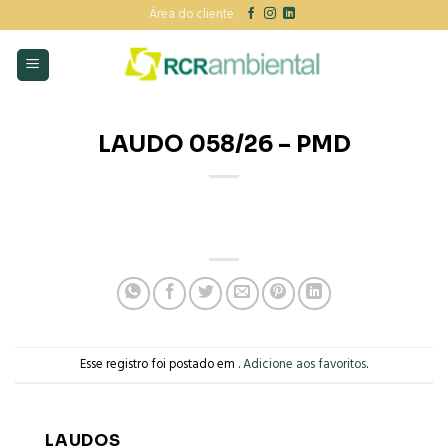
Skip
Área do cliente
to
content
LAUDO 058/26 – PMD
Esse registro foi postado em .
Adicione aos favoritos
.
LAUDOS