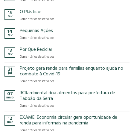
Comentários desativados
presença
o
Gases
na
modelo
de
O Plástico:
15
FCE
econômico
Efeito
fev
Cosmetique
tem
em
Comentários desativados
Estufa
e
no
O
FCE
nosso
Plástico:
Pequenas Ações
14
Pharma
planeta?
fev
2025!
em
Comentários desativados
Pequenas
Ações
Por Que Reciclar
13
fev
em
Comentários desativados
Por
Que
Projeto gera renda para famílias enquanto ajuda no
21
Reciclar
jul
combate à Covid-19
em
Comentários desativados
Projeto
gera
RCRambiental doa alimentos para prefeitura de
07
renda
maio
Taboão da Serra
para
em
Comentários desativados
famílias
RCRambiental
enquanto
doa
EXAME: Economia circular gera oportunidade de
ajuda
12
alimentos
no
mar
renda para informais na pandemia
para
combate
em
Comentários desativados
prefeitura
à