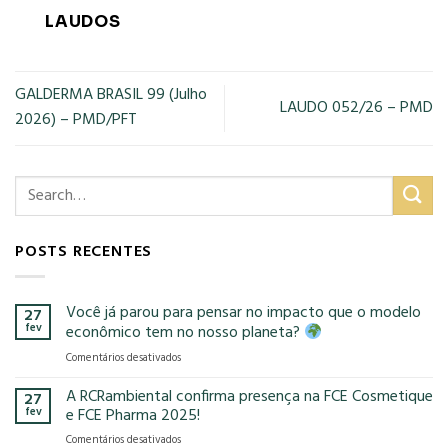
LAUDOS
GALDERMA BRASIL 99 (Julho
LAUDO 052/26 – PMD
2026) – PMD/PFT
POSTS RECENTES
Você já parou para pensar no impacto que o modelo
27
fev
econômico tem no nosso planeta?
em
Comentários desativados
Você
já
A RCRambiental confirma presença na FCE Cosmetique
27
parou
fev
e FCE Pharma 2025!
para
em
Comentários desativados
pensar