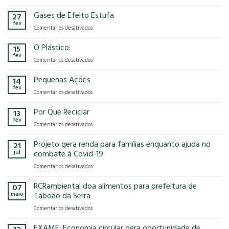
A
no
RCRambiental
Gases de Efeito Estufa
impacto
27
confirma
que
fev
em
Comentários desativados
presença
o
Gases
na
modelo
de
O Plástico:
15
FCE
econômico
Efeito
fev
Cosmetique
tem
em
Comentários desativados
Estufa
e
no
O
FCE
nosso
Plástico:
Pequenas Ações
14
Pharma
planeta?
fev
2025!
em
Comentários desativados
Pequenas
Ações
Por Que Reciclar
13
fev
em
Comentários desativados
Por
Que
Projeto gera renda para famílias enquanto ajuda no
21
Reciclar
jul
combate à Covid-19
em
Comentários desativados
Projeto
gera
RCRambiental doa alimentos para prefeitura de
07
renda
maio
Taboão da Serra
para
em
Comentários desativados
famílias
RCRambiental
enquanto
doa
EXAME: Economia circular gera oportunidade de
ajuda