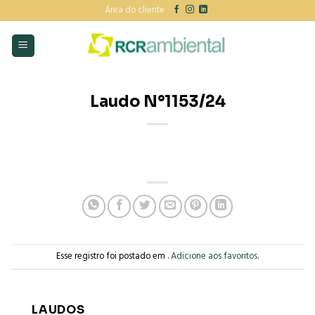
Skip
Área do cliente
to
content
Laudo N°1153/24
Esse registro foi postado em .
Adicione aos favoritos
.
LAUDOS