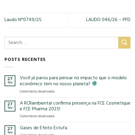
Laudo N°0749/25
LAUDO 046/26 – PFD
POSTS RECENTES
Você já parou para pensar no impacto que o modelo
27
fev
econômico tem no nosso planeta?
em
Comentários desativados
Você
já
A RCRambiental confirma presença na FCE Cosmetique
27
parou
fev
e FCE Pharma 2025!
para
em
Comentários desativados
pensar
A
no
RCRambiental
Gases de Efeito Estufa
impacto
27
confirma
que
fev
em