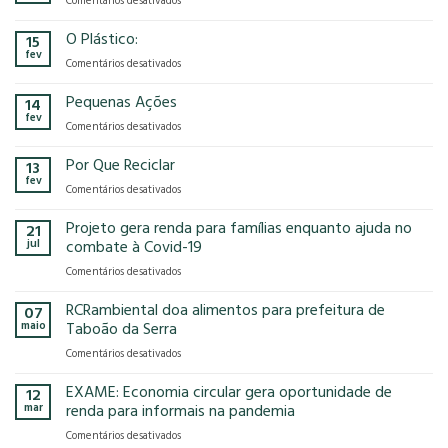
Comentários desativados
presença
o
Gases
na
modelo
de
O Plástico:
15
FCE
econômico
Efeito
fev
Cosmetique
tem
em
Comentários desativados
Estufa
e
no
O
FCE
nosso
Plástico:
Pequenas Ações
14
Pharma
planeta?
fev
2025!
em
Comentários desativados
Pequenas
Ações
Por Que Reciclar
13
fev
em
Comentários desativados
Por
Que
Projeto gera renda para famílias enquanto ajuda no
21
Reciclar
jul
combate à Covid-19
em
Comentários desativados
Projeto
gera
RCRambiental doa alimentos para prefeitura de
07
renda
maio
Taboão da Serra
para
em
Comentários desativados
famílias
RCRambiental
enquanto
doa
EXAME: Economia circular gera oportunidade de
ajuda
12
alimentos
no
mar
renda para informais na pandemia
para
combate
em
Comentários desativados
prefeitura
à