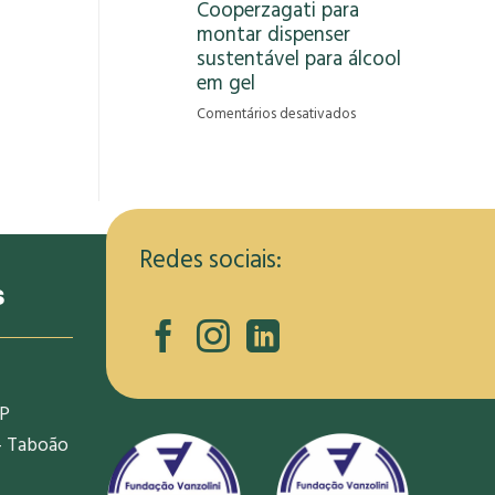
Cooperzagati para
gera
montar dispenser
oportunidade
de
sustentável para álcool
renda
em gel
para
em
Comentários desativados
informais
RCRambiental
na
capacita
pandemia
membros
da
Cooperzagati
para
Redes sociais:
montar
s
dispenser
sustentável
para
álcool
em
SP
gel
- Taboão