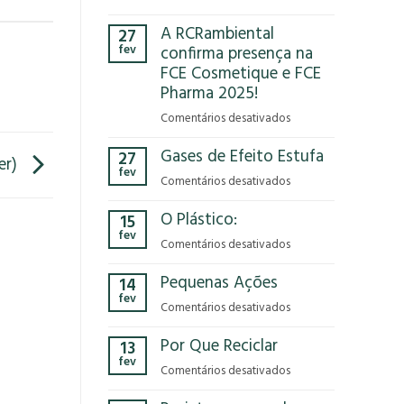
Você
A RCRambiental
27
já
fev
confirma presença na
parou
FCE Cosmetique e FCE
para
Pharma 2025!
pensar
no
em
Comentários desativados
impacto
A
que
Gases de Efeito Estufa
27
RCRambiental
er)
o
fev
confirma
em
Comentários desativados
modelo
presença
Gases
econômico
na
O Plástico:
15
de
tem
FCE
fev
Efeito
no
em
Comentários desativados
Cosmetique
Estufa
nosso
O
e
Pequenas Ações
planeta?
14
Plástico:
FCE
fev
Pharma
em
Comentários desativados
2025!
Pequenas
Por Que Reciclar
13
Ações
fev
em
Comentários desativados
Por