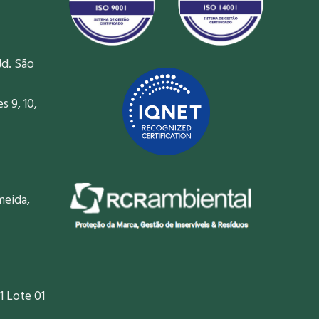
Jd. São
 9, 10,
meida,
1 Lote 01