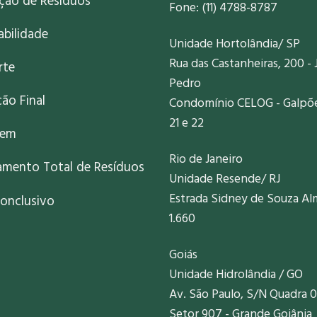
ação de Resíduos
Fone: (11) 4788-8787
abilidade
Unidade Hortolândia/ SP
Rua das Castanheiras, 200 - 
rte
Pedro
ão Final
Condomínio CELOG - Galpões
21 e 22
gem
Rio de Janeiro
amento Total de Resíduos
Unidade Resende/ RJ
Estrada Sidney de Souza Al
onclusivo
1.660
Goiás
Unidade Hidrolândia / GO
Av. São Paulo, S/N Quadra 0
Setor 907 - Grande Goiânia