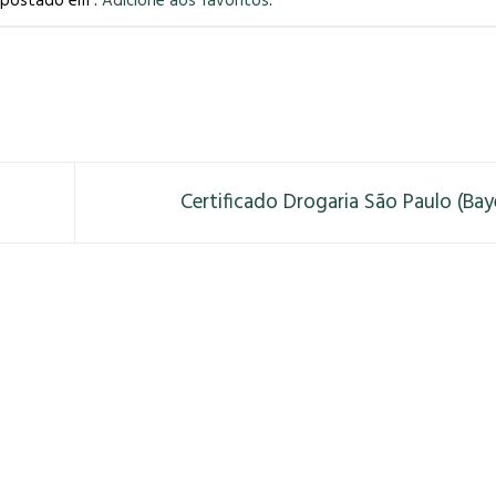
i postado em .
Adicione aos favoritos
.
Certificado Drogaria São Paulo (Bay