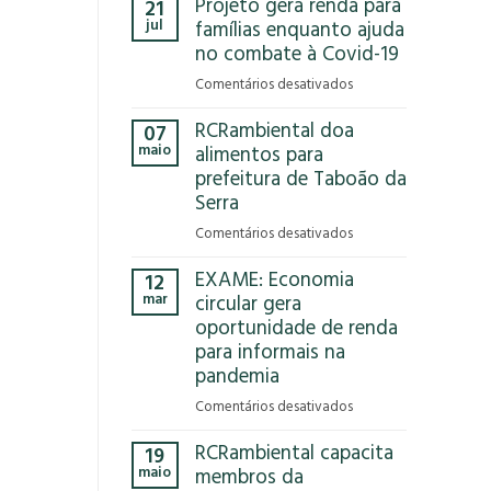
Projeto gera renda para
21
Que
jul
famílias enquanto ajuda
Reciclar
no combate à Covid-19
em
Comentários desativados
Projeto
RCRambiental doa
07
gera
maio
alimentos para
renda
prefeitura de Taboão da
para
Serra
famílias
enquanto
em
Comentários desativados
ajuda
RCRambiental
no
EXAME: Economia
12
doa
combate
mar
circular gera
alimentos
à
oportunidade de renda
para
Covid-
para informais na
prefeitura
19
de
pandemia
Taboão
em
Comentários desativados
da
EXAME:
Serra
RCRambiental capacita
19
Economia
maio
membros da
circular