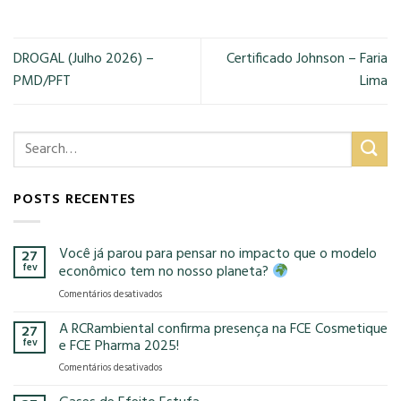
DROGAL (Julho 2026) –
Certificado Johnson – Faria
PMD/PFT
Lima
POSTS RECENTES
Você já parou para pensar no impacto que o modelo
27
fev
econômico tem no nosso planeta?
em
Comentários desativados
Você
já
A RCRambiental confirma presença na FCE Cosmetique
27
parou
fev
e FCE Pharma 2025!
para
em
Comentários desativados
pensar
A
no
RCRambiental
impacto