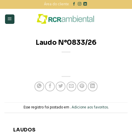
Skip
Área do cliente
to
content
Laudo N°0833/26
Esse registro foi postado em .
Adicione aos favoritos
.
LAUDOS