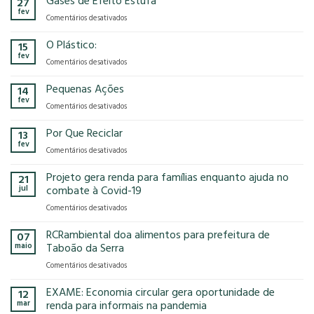
Gases de Efeito Estufa
27
confirma
que
fev
em
Comentários desativados
presença
o
Gases
na
modelo
de
O Plástico:
15
FCE
econômico
Efeito
fev
Cosmetique
tem
em
Comentários desativados
Estufa
e
no
O
FCE
nosso
Plástico:
Pequenas Ações
14
Pharma
planeta?
fev
2025!
em
Comentários desativados
Pequenas
Ações
Por Que Reciclar
13
fev
em
Comentários desativados
Por
Que
Projeto gera renda para famílias enquanto ajuda no
21
Reciclar
jul
combate à Covid-19
em
Comentários desativados
Projeto
gera
RCRambiental doa alimentos para prefeitura de
07
renda
maio
Taboão da Serra
para
em
Comentários desativados
famílias
RCRambiental
enquanto
doa
EXAME: Economia circular gera oportunidade de
ajuda
12
alimentos
no
mar
renda para informais na pandemia
para