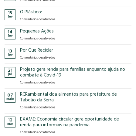
Comentários desativados
presença
o
Gases
na
modelo
de
O Plástico:
15
FCE
econômico
Efeito
fev
Cosmetique
tem
em
Comentários desativados
Estufa
e
no
O
FCE
nosso
Plástico:
Pequenas Ações
14
Pharma
planeta?
fev
2025!
em
Comentários desativados
Pequenas
Ações
Por Que Reciclar
13
fev
em
Comentários desativados
Por
Que
Projeto gera renda para famílias enquanto ajuda no
21
Reciclar
jul
combate à Covid-19
em
Comentários desativados
Projeto
gera
RCRambiental doa alimentos para prefeitura de
07
renda
maio
Taboão da Serra
para
em
Comentários desativados
famílias
RCRambiental
enquanto
doa
EXAME: Economia circular gera oportunidade de
ajuda
12
alimentos
no
mar
renda para informais na pandemia
para
combate
em
Comentários desativados
prefeitura
à