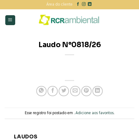
Skip
Área do cliente
to
content
Laudo N°0818/26
Esse registro foi postado em .
Adicione aos favoritos
.
LAUDOS