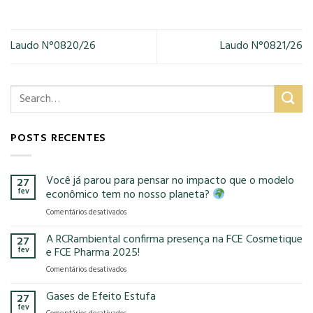
Laudo N°0820/26
Laudo N°0821/26
POSTS RECENTES
Você já parou para pensar no impacto que o modelo
27
fev
econômico tem no nosso planeta?
em
Comentários desativados
Você
já
A RCRambiental confirma presença na FCE Cosmetique
27
parou
fev
e FCE Pharma 2025!
para
em
Comentários desativados
pensar
A
no
RCRambiental
Gases de Efeito Estufa
impacto
27
confirma
que
fev
em