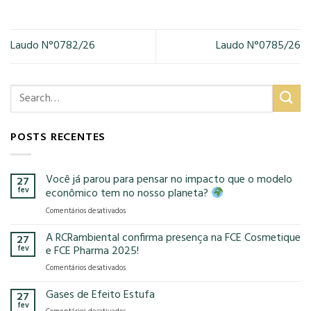
Laudo N°0782/26
Laudo N°0785/26
POSTS RECENTES
Você já parou para pensar no impacto que o modelo
27
fev
econômico tem no nosso planeta?
em
Comentários desativados
Você
já
A RCRambiental confirma presença na FCE Cosmetique
27
parou
fev
e FCE Pharma 2025!
para
em
Comentários desativados
pensar
A
no
RCRambiental
Gases de Efeito Estufa
impacto
27
confirma
que
fev
em