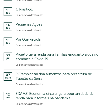
Comentários desativados
presença
o
Gases
na
modelo
de
O Plástico:
15
FCE
econômico
Efeito
fev
Cosmetique
tem
em
Comentários desativados
Estufa
e
no
O
FCE
nosso
Plástico:
Pequenas Ações
14
Pharma
planeta?
fev
2025!
em
Comentários desativados
Pequenas
Ações
Por Que Reciclar
13
fev
em
Comentários desativados
Por
Que
Projeto gera renda para famílias enquanto ajuda no
21
Reciclar
jul
combate à Covid-19
em
Comentários desativados
Projeto
gera
RCRambiental doa alimentos para prefeitura de
07
renda
maio
Taboão da Serra
para
em
Comentários desativados
famílias
RCRambiental
enquanto
doa
EXAME: Economia circular gera oportunidade de
ajuda
12
alimentos
no
mar
renda para informais na pandemia
para
combate
em
Comentários desativados
prefeitura
à