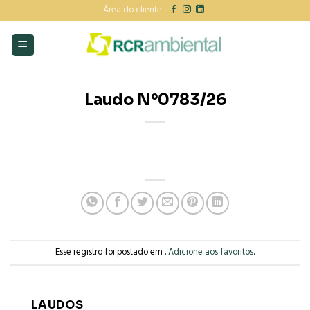
Skip
Área do cliente
to
content
Laudo N°0783/26
Esse registro foi postado em .
Adicione aos favoritos
.
LAUDOS