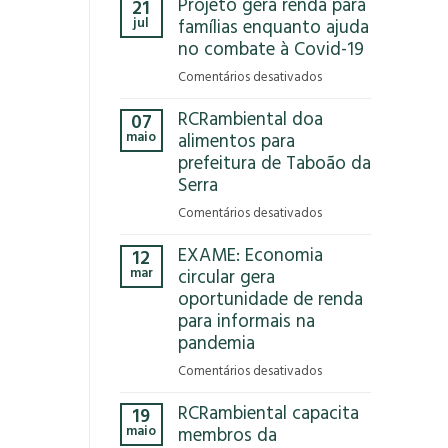
Projeto gera renda para
21
Que
jul
famílias enquanto ajuda
Reciclar
no combate à Covid-19
em
Comentários desativados
Projeto
RCRambiental doa
07
gera
maio
alimentos para
renda
prefeitura de Taboão da
para
Serra
famílias
enquanto
em
Comentários desativados
ajuda
RCRambiental
no
EXAME: Economia
12
doa
combate
mar
circular gera
alimentos
à
oportunidade de renda
para
Covid-
para informais na
prefeitura
19
de
pandemia
Taboão
em
Comentários desativados
da
EXAME:
Serra
RCRambiental capacita
19
Economia
maio
membros da
circular