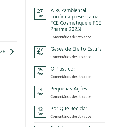
Você
A RCRambiental
27
já
fev
confirma presença na
parou
FCE Cosmetique e FCE
para
Pharma 2025!
pensar
no
em
Comentários desativados
impacto
A
que
Gases de Efeito Estufa
27
RCRambiental
/26
o
fev
confirma
em
Comentários desativados
modelo
presença
Gases
econômico
na
O Plástico:
15
de
tem
FCE
fev
Efeito
no
em
Comentários desativados
Cosmetique
Estufa
nosso
O
e
Pequenas Ações
planeta?
14
Plástico:
FCE
fev
Pharma
em
Comentários desativados
2025!
Pequenas
Por Que Reciclar
13
Ações
fev
em
Comentários desativados
Por