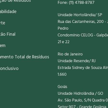
ação de Resíduos
Fone: (11) 4788-8787
abilidade
Unidade Hortolândia/ SP
Rua das Castanheiras, 200 - 
rte
Pedro
ão Final
Condomínio CELOG - Galpões
21 e 22
gem
Rio de Janeiro
amento Total de Resíduos
Unidade Resende/ RJ
Estrada Sidney de Souza Al
onclusivo
1.660
Goiás
Unidade Hidrolândia / GO
Av. São Paulo, S/N Quadra 0
Setor 907 - Grande Goiânia