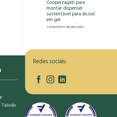
Cooperzagati para
gera
montar dispenser
oportunidade
de
sustentável para álcool
renda
em gel
para
em
Comentários desativados
informais
RCRambiental
na
capacita
pandemia
membros
da
Cooperzagati
para
Redes sociais:
montar
s
dispenser
sustentável
para
álcool
em
SP
gel
- Taboão