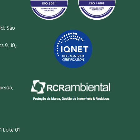
Jd. São
 9, 10,
meida,
1 Lote 01