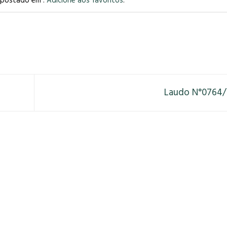
i postado em .
Adicione aos favoritos
.
Laudo N°0764