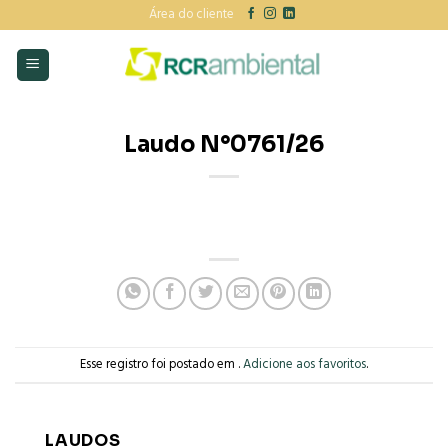
Skip
Área do cliente
to
content
Laudo N°0761/26
Esse registro foi postado em .
Adicione aos favoritos
.
LAUDOS