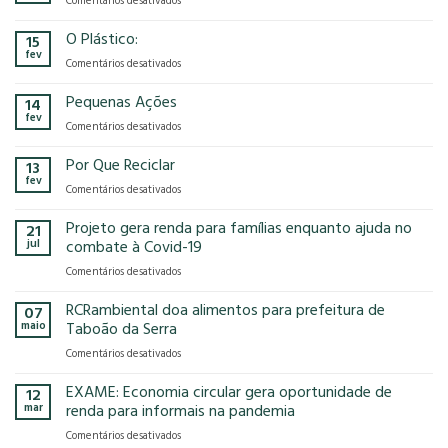
Comentários desativados
presença
o
Gases
na
modelo
de
O Plástico:
15
FCE
econômico
Efeito
fev
Cosmetique
tem
em
Comentários desativados
Estufa
e
no
O
FCE
nosso
Plástico:
Pequenas Ações
14
Pharma
planeta?
fev
2025!
em
Comentários desativados
Pequenas
Ações
Por Que Reciclar
13
fev
em
Comentários desativados
Por
Que
Projeto gera renda para famílias enquanto ajuda no
21
Reciclar
jul
combate à Covid-19
em
Comentários desativados
Projeto
gera
RCRambiental doa alimentos para prefeitura de
07
renda
maio
Taboão da Serra
para
em
Comentários desativados
famílias
RCRambiental
enquanto
doa
EXAME: Economia circular gera oportunidade de
ajuda
12
alimentos
no
mar
renda para informais na pandemia
para
combate
em
Comentários desativados
prefeitura
à