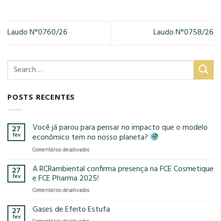
Laudo N°0760/26
Laudo N°0758/26
POSTS RECENTES
Você já parou para pensar no impacto que o modelo
27
fev
econômico tem no nosso planeta?
em
Comentários desativados
Você
já
A RCRambiental confirma presença na FCE Cosmetique
27
parou
fev
e FCE Pharma 2025!
para
em
Comentários desativados
pensar
A
no
RCRambiental
Gases de Efeito Estufa
impacto
27
confirma
que
fev
em