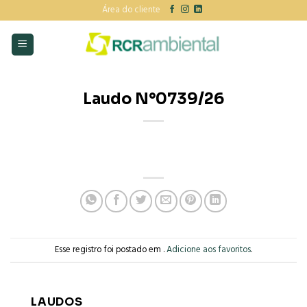
Skip
Área do cliente
to
content
Laudo N°0739/26
Esse registro foi postado em .
Adicione aos favoritos
.
LAUDOS