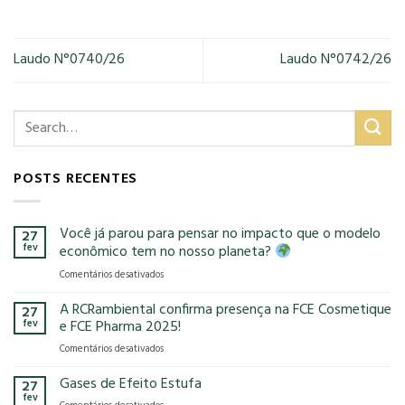
Laudo N°0740/26
Laudo N°0742/26
POSTS RECENTES
Você já parou para pensar no impacto que o modelo
27
fev
econômico tem no nosso planeta?
em
Comentários desativados
Você
já
A RCRambiental confirma presença na FCE Cosmetique
27
parou
fev
e FCE Pharma 2025!
para
em
Comentários desativados
pensar
A
no
RCRambiental
Gases de Efeito Estufa
impacto
27
confirma
que
fev
em