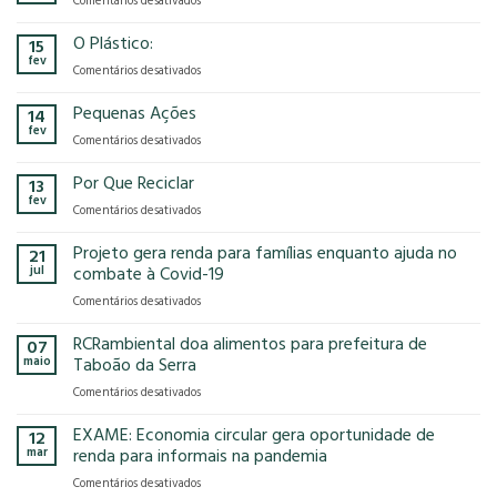
Comentários desativados
presença
o
Gases
na
modelo
de
O Plástico:
15
FCE
econômico
Efeito
fev
Cosmetique
tem
em
Comentários desativados
Estufa
e
no
O
FCE
nosso
Plástico:
Pequenas Ações
14
Pharma
planeta?
fev
2025!
em
Comentários desativados
Pequenas
Ações
Por Que Reciclar
13
fev
em
Comentários desativados
Por
Que
Projeto gera renda para famílias enquanto ajuda no
21
Reciclar
jul
combate à Covid-19
em
Comentários desativados
Projeto
gera
RCRambiental doa alimentos para prefeitura de
07
renda
maio
Taboão da Serra
para
em
Comentários desativados
famílias
RCRambiental
enquanto
doa
EXAME: Economia circular gera oportunidade de
ajuda
12
alimentos
no
mar
renda para informais na pandemia
para
combate
em
Comentários desativados
prefeitura
à