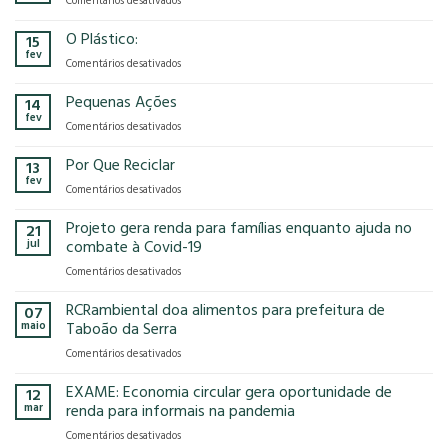
Comentários desativados
presença
o
Gases
na
modelo
de
O Plástico:
15
FCE
econômico
Efeito
fev
Cosmetique
tem
em
Comentários desativados
Estufa
e
no
O
FCE
nosso
Plástico:
Pequenas Ações
14
Pharma
planeta?
fev
2025!
em
Comentários desativados
Pequenas
Ações
Por Que Reciclar
13
fev
em
Comentários desativados
Por
Que
Projeto gera renda para famílias enquanto ajuda no
21
Reciclar
jul
combate à Covid-19
em
Comentários desativados
Projeto
gera
RCRambiental doa alimentos para prefeitura de
07
renda
maio
Taboão da Serra
para
em
Comentários desativados
famílias
RCRambiental
enquanto
doa
EXAME: Economia circular gera oportunidade de
ajuda
12
alimentos
no
mar
renda para informais na pandemia
para
combate
em
Comentários desativados
prefeitura
à