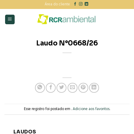
Skip
Área do cliente
to
content
Laudo N°0668/26
Esse registro foi postado em .
Adicione aos favoritos
.
LAUDOS