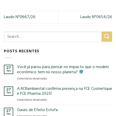
Laudo N°0667/26
Laudo N°0654/26
POSTS RECENTES
Você já parou para pensar no impacto que o modelo
27
fev
econômico tem no nosso planeta?
em
Comentários desativados
Você
já
A RCRambiental confirma presença na FCE Cosmetique
27
parou
fev
e FCE Pharma 2025!
para
em
Comentários desativados
pensar
A
no
RCRambiental
Gases de Efeito Estufa
impacto
27
confirma
que
fev
em