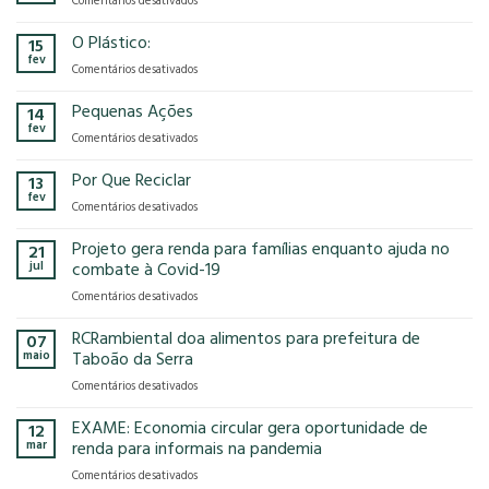
Comentários desativados
presença
o
Gases
na
modelo
de
O Plástico:
15
FCE
econômico
Efeito
fev
Cosmetique
tem
em
Comentários desativados
Estufa
e
no
O
FCE
nosso
Plástico:
Pequenas Ações
14
Pharma
planeta?
fev
2025!
em
Comentários desativados
Pequenas
Ações
Por Que Reciclar
13
fev
em
Comentários desativados
Por
Que
Projeto gera renda para famílias enquanto ajuda no
21
Reciclar
jul
combate à Covid-19
em
Comentários desativados
Projeto
gera
RCRambiental doa alimentos para prefeitura de
07
renda
maio
Taboão da Serra
para
em
Comentários desativados
famílias
RCRambiental
enquanto
doa
EXAME: Economia circular gera oportunidade de
ajuda
12
alimentos
no
mar
renda para informais na pandemia
para
combate
em
Comentários desativados
prefeitura
à