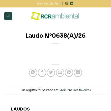
Skip
Área do cliente
to
content
Laudo N°0638(A)/26
Esse registro foi postado em .
Adicione aos favoritos
.
LAUDOS