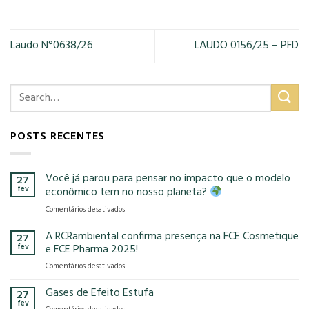
Laudo N°0638/26
LAUDO 0156/25 – PFD
POSTS RECENTES
Você já parou para pensar no impacto que o modelo
27
fev
econômico tem no nosso planeta?
em
Comentários desativados
Você
já
A RCRambiental confirma presença na FCE Cosmetique
27
parou
fev
e FCE Pharma 2025!
para
em
Comentários desativados
pensar
A
no
RCRambiental
Gases de Efeito Estufa
impacto
27
confirma
que
fev
em