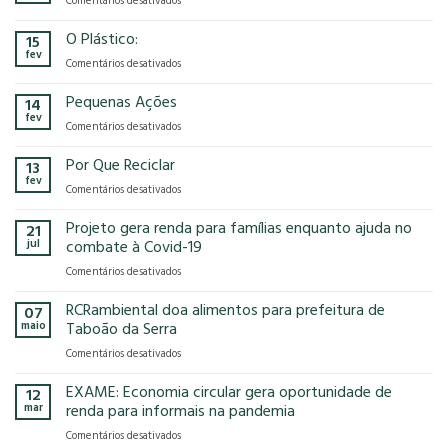
Comentários desativados
presença
o
Gases
na
modelo
de
O Plástico:
15
FCE
econômico
Efeito
fev
Cosmetique
tem
em
Comentários desativados
Estufa
e
no
O
FCE
nosso
Plástico:
Pequenas Ações
14
Pharma
planeta?
fev
2025!
em
Comentários desativados
Pequenas
Ações
Por Que Reciclar
13
fev
em
Comentários desativados
Por
Que
Projeto gera renda para famílias enquanto ajuda no
21
Reciclar
jul
combate à Covid-19
em
Comentários desativados
Projeto
gera
RCRambiental doa alimentos para prefeitura de
07
renda
maio
Taboão da Serra
para
em
Comentários desativados
famílias
RCRambiental
enquanto
doa
EXAME: Economia circular gera oportunidade de
ajuda
12
alimentos
no
mar
renda para informais na pandemia
para
combate
em
Comentários desativados
prefeitura
à