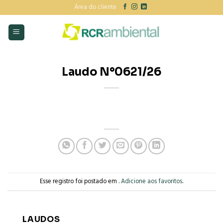
Skip
Área do cliente
to
content
Laudo N°0621/26
Esse registro foi postado em .
Adicione aos favoritos
.
LAUDOS