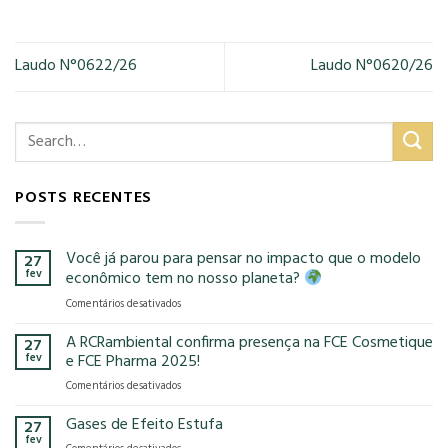
Laudo N°0622/26
Laudo N°0620/26
POSTS RECENTES
Você já parou para pensar no impacto que o modelo
27
fev
econômico tem no nosso planeta?
em
Comentários desativados
Você
já
A RCRambiental confirma presença na FCE Cosmetique
27
parou
fev
e FCE Pharma 2025!
para
em
Comentários desativados
pensar
A
no
RCRambiental
Gases de Efeito Estufa
impacto
27
confirma
que
fev
em