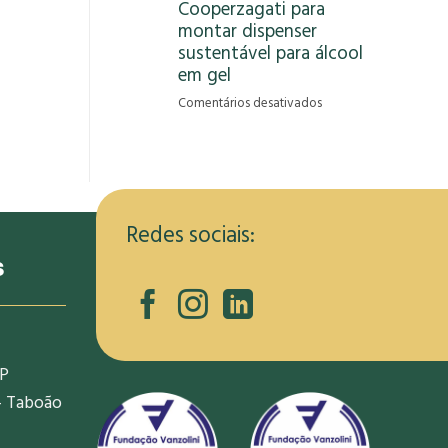
Cooperzagati para
gera
montar dispenser
oportunidade
de
sustentável para álcool
renda
em gel
para
em
Comentários desativados
informais
RCRambiental
na
capacita
pandemia
membros
da
Cooperzagati
para
Redes sociais:
montar
s
dispenser
sustentável
para
álcool
em
SP
gel
- Taboão