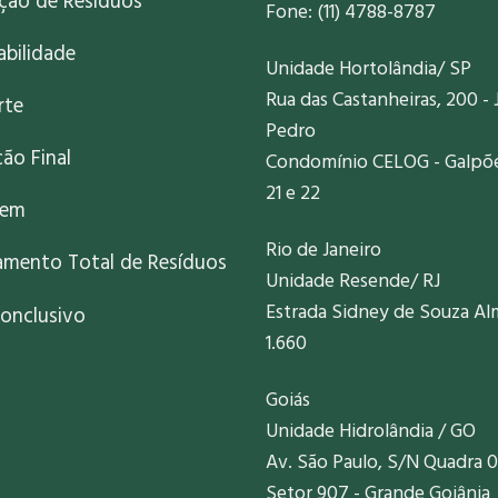
ação de Resíduos
Fone: (11) 4788-8787
abilidade
Unidade Hortolândia/ SP
Rua das Castanheiras, 200 - 
rte
Pedro
ão Final
Condomínio CELOG - Galpões
21 e 22
gem
Rio de Janeiro
amento Total de Resíduos
Unidade Resende/ RJ
Estrada Sidney de Souza Al
onclusivo
1.660
Goiás
Unidade Hidrolândia / GO
Av. São Paulo, S/N Quadra 0
Setor 907 - Grande Goiânia