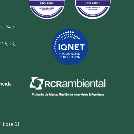
Jd. São
 9, 10,
meida,
1 Lote 01