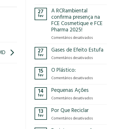
Você
A RCRambiental
27
já
fev
confirma presença na
parou
FCE Cosmetique e FCE
para
Pharma 2025!
pensar
no
em
Comentários desativados
impacto
A
que
Gases de Efeito Estufa
27
RCRambiental
PMD
o
fev
confirma
em
Comentários desativados
modelo
presença
Gases
econômico
na
O Plástico:
15
de
tem
FCE
fev
Efeito
no
em
Comentários desativados
Cosmetique
Estufa
nosso
O
e
Pequenas Ações
planeta?
14
Plástico:
FCE
fev
Pharma
em
Comentários desativados
2025!
Pequenas
Por Que Reciclar
13
Ações
fev
em
Comentários desativados
Por