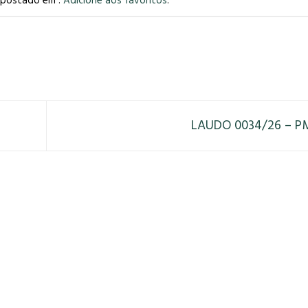
i postado em .
Adicione aos favoritos
.
LAUDO 0034/26 – 