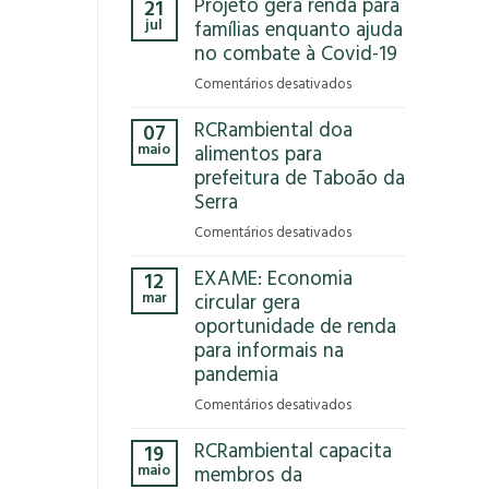
Projeto gera renda para
21
Que
jul
famílias enquanto ajuda
Reciclar
no combate à Covid-19
em
Comentários desativados
Projeto
RCRambiental doa
07
gera
maio
alimentos para
renda
prefeitura de Taboão da
para
Serra
famílias
enquanto
em
Comentários desativados
ajuda
RCRambiental
no
EXAME: Economia
12
doa
combate
mar
circular gera
alimentos
à
oportunidade de renda
para
Covid-
para informais na
prefeitura
19
de
pandemia
Taboão
em
Comentários desativados
da
EXAME:
Serra
RCRambiental capacita
19
Economia
maio
membros da
circular