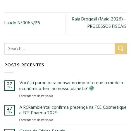
Raia Drogasil (Maio 2026) –
Laudo N°0065/26
PROCESSOS FISCAIS
POSTS RECENTES
Você já parou para pensar no impacto que o modelo
27
fev
econômico tem no nosso planeta?
em
Comentários desativados
Você
já
A RCRambiental confirma presença na FCE Cosmetique
27
parou
fev
e FCE Pharma 2025!
para
em
Comentários desativados
pensar
A
no
RCRambiental
impacto