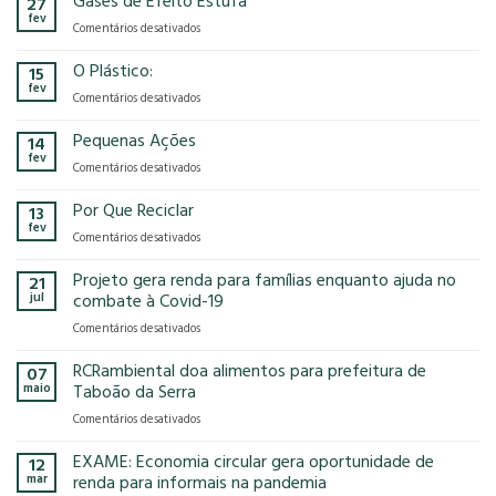
Gases de Efeito Estufa
27
confirma
que
fev
em
Comentários desativados
presença
o
Gases
na
modelo
de
O Plástico:
15
FCE
econômico
Efeito
fev
Cosmetique
tem
em
Comentários desativados
Estufa
e
no
O
FCE
nosso
Plástico:
Pequenas Ações
14
Pharma
planeta?
fev
2025!
em
Comentários desativados
Pequenas
Ações
Por Que Reciclar
13
fev
em
Comentários desativados
Por
Que
Projeto gera renda para famílias enquanto ajuda no
21
Reciclar
jul
combate à Covid-19
em
Comentários desativados
Projeto
gera
RCRambiental doa alimentos para prefeitura de
07
renda
maio
Taboão da Serra
para
em
Comentários desativados
famílias
RCRambiental
enquanto
doa
EXAME: Economia circular gera oportunidade de
ajuda
12
alimentos
no
mar
renda para informais na pandemia
para