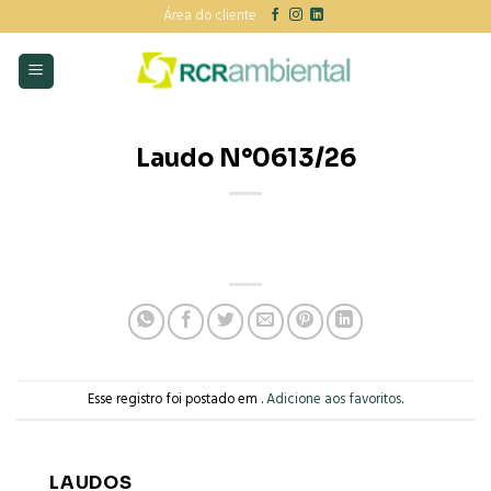
Skip
Área do cliente
to
content
Laudo N°0613/26
Esse registro foi postado em .
Adicione aos favoritos
.
LAUDOS