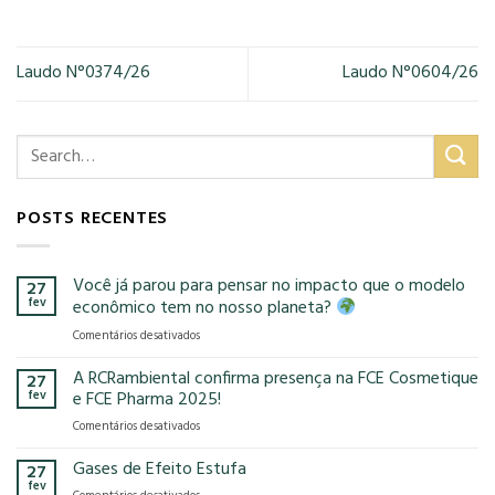
Laudo N°0374/26
Laudo N°0604/26
POSTS RECENTES
Você já parou para pensar no impacto que o modelo
27
fev
econômico tem no nosso planeta?
em
Comentários desativados
Você
já
A RCRambiental confirma presença na FCE Cosmetique
27
parou
fev
e FCE Pharma 2025!
para
em
Comentários desativados
pensar
A
no
RCRambiental
Gases de Efeito Estufa
impacto
27
confirma
que
fev
em