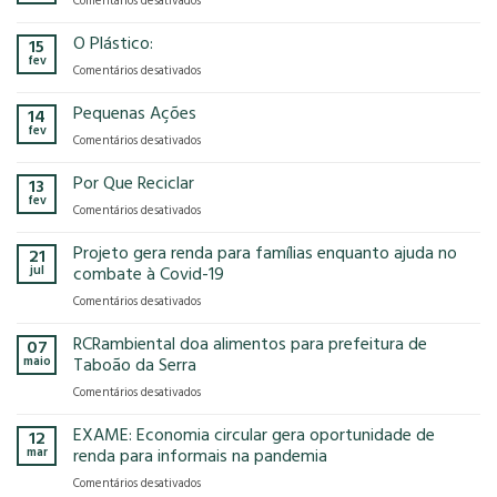
Comentários desativados
presença
o
Gases
na
modelo
de
O Plástico:
15
FCE
econômico
Efeito
fev
Cosmetique
tem
em
Comentários desativados
Estufa
e
no
O
FCE
nosso
Plástico:
Pequenas Ações
14
Pharma
planeta?
fev
2025!
em
Comentários desativados
Pequenas
Ações
Por Que Reciclar
13
fev
em
Comentários desativados
Por
Que
Projeto gera renda para famílias enquanto ajuda no
21
Reciclar
jul
combate à Covid-19
em
Comentários desativados
Projeto
gera
RCRambiental doa alimentos para prefeitura de
07
renda
maio
Taboão da Serra
para
em
Comentários desativados
famílias
RCRambiental
enquanto
doa
EXAME: Economia circular gera oportunidade de
ajuda
12
alimentos
no
mar
renda para informais na pandemia
para
combate
em
Comentários desativados
prefeitura
à