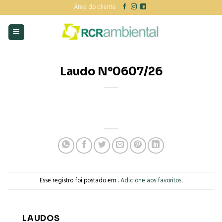
Skip
Área do cliente
to
content
Laudo N°0607/26
Esse registro foi postado em .
Adicione aos favoritos
.
LAUDOS