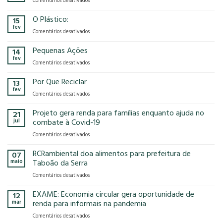
Comentários desativados
presença
o
Gases
na
modelo
de
O Plástico:
15
FCE
econômico
Efeito
fev
Cosmetique
tem
em
Comentários desativados
Estufa
e
no
O
FCE
nosso
Plástico:
Pequenas Ações
14
Pharma
planeta?
fev
2025!
em
Comentários desativados
Pequenas
Ações
Por Que Reciclar
13
fev
em
Comentários desativados
Por
Que
Projeto gera renda para famílias enquanto ajuda no
21
Reciclar
jul
combate à Covid-19
em
Comentários desativados
Projeto
gera
RCRambiental doa alimentos para prefeitura de
07
renda
maio
Taboão da Serra
para
em
Comentários desativados
famílias
RCRambiental
enquanto
doa
EXAME: Economia circular gera oportunidade de
ajuda
12
alimentos
no
mar
renda para informais na pandemia
para
combate
em
Comentários desativados
prefeitura
à