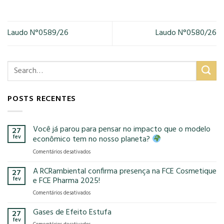
Laudo N°0589/26
Laudo N°0580/26
POSTS RECENTES
Você já parou para pensar no impacto que o modelo
27
fev
econômico tem no nosso planeta?
em
Comentários desativados
Você
já
A RCRambiental confirma presença na FCE Cosmetique
27
parou
fev
e FCE Pharma 2025!
para
em
Comentários desativados
pensar
A
no
RCRambiental
Gases de Efeito Estufa
impacto
27
confirma
que
fev
em