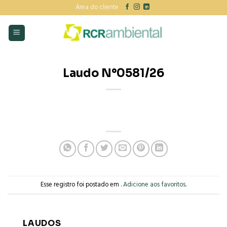
Skip
Área do cliente
to
content
Laudo N°0581/26
Esse registro foi postado em .
Adicione aos favoritos
.
LAUDOS