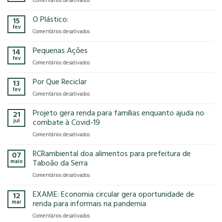
Comentários desativados
presença
o
Gases
na
modelo
de
O Plástico:
15
FCE
econômico
Efeito
fev
Cosmetique
tem
em
Comentários desativados
Estufa
e
no
O
FCE
nosso
Plástico:
Pequenas Ações
14
Pharma
planeta?
fev
2025!
em
Comentários desativados
Pequenas
Ações
Por Que Reciclar
13
fev
em
Comentários desativados
Por
Que
Projeto gera renda para famílias enquanto ajuda no
21
Reciclar
jul
combate à Covid-19
em
Comentários desativados
Projeto
gera
RCRambiental doa alimentos para prefeitura de
07
renda
maio
Taboão da Serra
para
em
Comentários desativados
famílias
RCRambiental
enquanto
doa
EXAME: Economia circular gera oportunidade de
ajuda
12
alimentos
no
mar
renda para informais na pandemia
para
combate
em
Comentários desativados
prefeitura
à