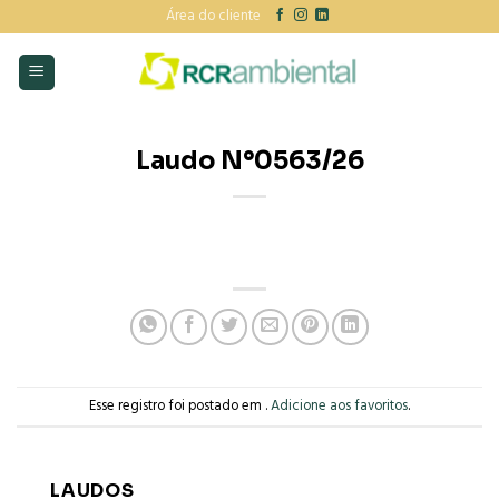
Skip
Área do cliente
to
content
Laudo N°0563/26
Esse registro foi postado em .
Adicione aos favoritos
.
LAUDOS