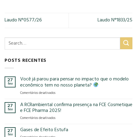
Laudo N°0577/26
Laudo N°1833/25
POSTS RECENTES
Você já parou para pensar no impacto que o modelo
27
fev
econômico tem no nosso planeta?
em
Comentários desativados
Você
já
A RCRambiental confirma presença na FCE Cosmetique
27
parou
fev
e FCE Pharma 2025!
para
em
Comentários desativados
pensar
A
no
RCRambiental
Gases de Efeito Estufa
impacto
27
confirma
que
fev
em