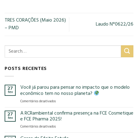
TRES CORAÇÕES (Maio 2026)
Laudo N°0622/26
– PMD
POSTS RECENTES
Você já parou para pensar no impacto que o modelo
27
fev
econômico tem no nosso planeta?
em
Comentários desativados
Você
já
A RCRambiental confirma presença na FCE Cosmetique
27
parou
fev
e FCE Pharma 2025!
para
em
Comentários desativados
pensar
A
no
RCRambiental
impacto