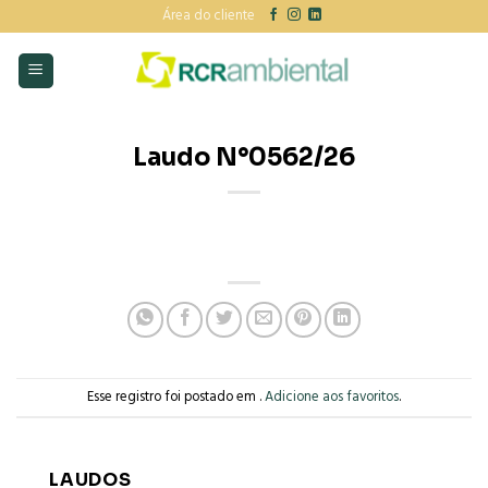
Skip
Área do cliente
to
content
Laudo N°0562/26
Esse registro foi postado em .
Adicione aos favoritos
.
LAUDOS