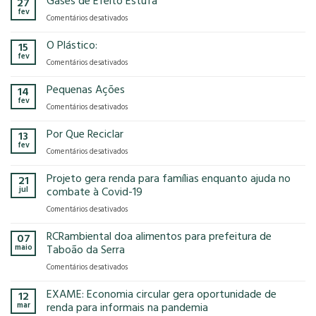
Gases de Efeito Estufa
27
confirma
que
fev
em
Comentários desativados
presença
o
Gases
na
modelo
de
O Plástico:
15
FCE
econômico
Efeito
fev
Cosmetique
tem
em
Comentários desativados
Estufa
e
no
O
FCE
nosso
Plástico:
Pequenas Ações
14
Pharma
planeta?
fev
2025!
em
Comentários desativados
Pequenas
Ações
Por Que Reciclar
13
fev
em
Comentários desativados
Por
Que
Projeto gera renda para famílias enquanto ajuda no
21
Reciclar
jul
combate à Covid-19
em
Comentários desativados
Projeto
gera
RCRambiental doa alimentos para prefeitura de
07
renda
maio
Taboão da Serra
para
em
Comentários desativados
famílias
RCRambiental
enquanto
doa
EXAME: Economia circular gera oportunidade de
ajuda
12
alimentos
no
mar
renda para informais na pandemia
para