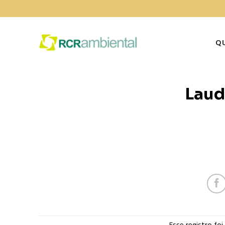
Skip
to
content
Q
Laud