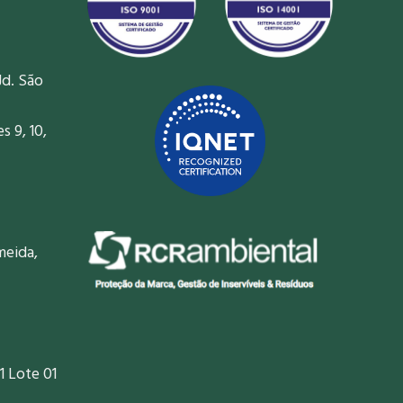
Jd. São
 9, 10,
meida,
1 Lote 01