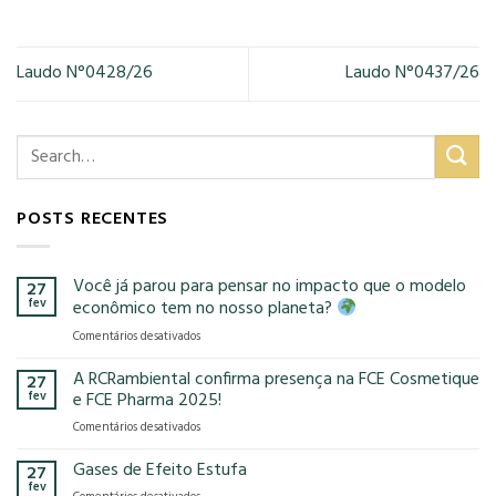
Laudo N°0428/26
Laudo N°0437/26
POSTS RECENTES
Você já parou para pensar no impacto que o modelo
27
fev
econômico tem no nosso planeta?
em
Comentários desativados
Você
já
A RCRambiental confirma presença na FCE Cosmetique
27
parou
fev
e FCE Pharma 2025!
para
em
Comentários desativados
pensar
A
no
RCRambiental
Gases de Efeito Estufa
impacto
27
confirma
que
fev
em