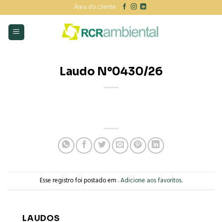
Skip
Área do cliente
to
content
Laudo N°0430/26
Esse registro foi postado em .
Adicione aos favoritos
.
LAUDOS