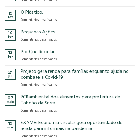
Comentários desativados
presença
o
Gases
na
modelo
de
O Plástico:
15
FCE
econômico
Efeito
fev
Cosmetique
tem
em
Comentários desativados
Estufa
e
no
O
FCE
nosso
Plástico:
Pequenas Ações
14
Pharma
planeta?
fev
2025!
em
Comentários desativados
Pequenas
Ações
Por Que Reciclar
13
fev
em
Comentários desativados
Por
Que
Projeto gera renda para famílias enquanto ajuda no
21
Reciclar
jul
combate à Covid-19
em
Comentários desativados
Projeto
gera
RCRambiental doa alimentos para prefeitura de
07
renda
maio
Taboão da Serra
para
em
Comentários desativados
famílias
RCRambiental
enquanto
doa
EXAME: Economia circular gera oportunidade de
ajuda
12
alimentos
no
mar
renda para informais na pandemia
para
combate
em
Comentários desativados
prefeitura
à