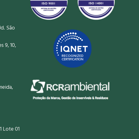
Jd. São
 9, 10,
meida,
1 Lote 01