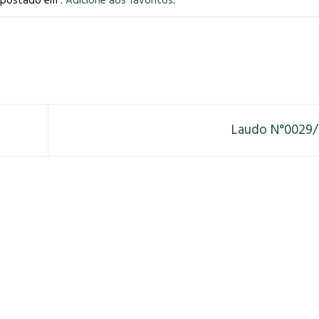
i postado em .
Adicione aos favoritos
.
Laudo N°0029