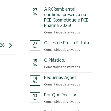
Você
A RCRambiental
27
já
fev
confirma presença na
parou
FCE Cosmetique e FCE
para
Pharma 2025!
pensar
no
em
Comentários desativados
impacto
A
que
Gases de Efeito Estufa
27
RCRambiental
/26
o
fev
confirma
em
Comentários desativados
modelo
presença
Gases
econômico
na
O Plástico:
15
de
tem
FCE
fev
Efeito
no
em
Comentários desativados
Cosmetique
Estufa
nosso
O
e
Pequenas Ações
planeta?
14
Plástico:
FCE
fev
Pharma
em
Comentários desativados
2025!
Pequenas
Por Que Reciclar
13
Ações
fev
em
Comentários desativados
Por