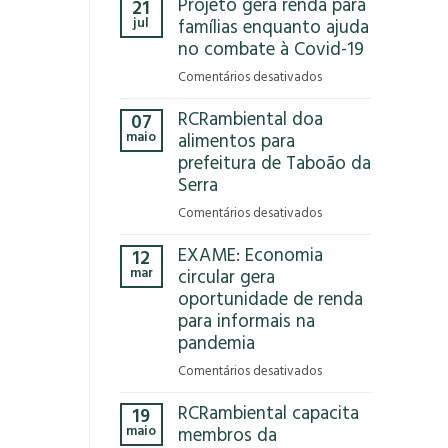
Projeto gera renda para
21
Que
jul
famílias enquanto ajuda
Reciclar
no combate à Covid-19
em
Comentários desativados
Projeto
RCRambiental doa
07
gera
maio
alimentos para
renda
prefeitura de Taboão da
para
Serra
famílias
enquanto
em
Comentários desativados
ajuda
RCRambiental
no
EXAME: Economia
12
doa
combate
mar
circular gera
alimentos
à
oportunidade de renda
para
Covid-
para informais na
prefeitura
19
de
pandemia
Taboão
em
Comentários desativados
da
EXAME:
Serra
RCRambiental capacita
19
Economia
maio
membros da
circular