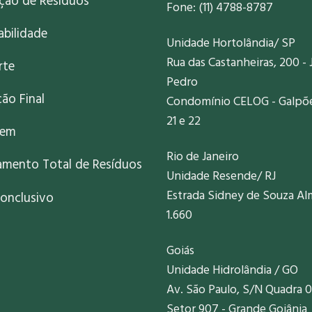
ação de Resíduos
Fone: (11) 4788-8787
abilidade
Unidade Hortolândia/ SP
Rua das Castanheiras, 200 - 
rte
Pedro
ão Final
Condomínio CELOG - Galpões
21 e 22
gem
Rio de Janeiro
amento Total de Resíduos
Unidade Resende/ RJ
Estrada Sidney de Souza Al
onclusivo
1.660
Goiás
Unidade Hidrolândia / GO
Av. São Paulo, S/N Quadra 0
Setor 907 - Grande Goiânia