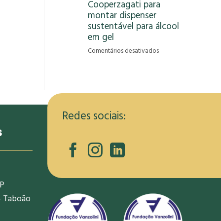
Cooperzagati para
gera
montar dispenser
oportunidade
de
sustentável para álcool
renda
em gel
para
em
Comentários desativados
informais
RCRambiental
na
capacita
pandemia
membros
da
Cooperzagati
para
Redes sociais:
montar
s
dispenser
sustentável
para
álcool
em
SP
gel
- Taboão