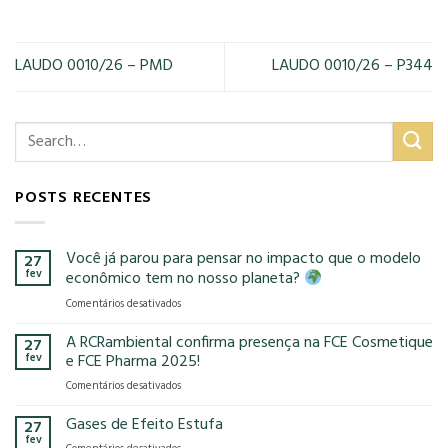
LAUDO 0010/26 – PMD
LAUDO 0010/26 – P344
POSTS RECENTES
Você já parou para pensar no impacto que o modelo
27
fev
econômico tem no nosso planeta?
em
Comentários desativados
Você
já
A RCRambiental confirma presença na FCE Cosmetique
27
parou
fev
e FCE Pharma 2025!
para
em
Comentários desativados
pensar
A
no
RCRambiental
Gases de Efeito Estufa
impacto
27
confirma
que
fev
em