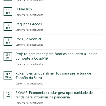
Comentários desativados
presença
o
Gases
na
modelo
de
O Plástico:
15
FCE
econômico
Efeito
fev
Cosmetique
tem
em
Comentários desativados
Estufa
e
no
O
FCE
nosso
Plástico:
Pequenas Ações
14
Pharma
planeta?
fev
2025!
em
Comentários desativados
Pequenas
Ações
Por Que Reciclar
13
fev
em
Comentários desativados
Por
Que
Projeto gera renda para famílias enquanto ajuda no
21
Reciclar
jul
combate à Covid-19
em
Comentários desativados
Projeto
gera
RCRambiental doa alimentos para prefeitura de
07
renda
maio
Taboão da Serra
para
em
Comentários desativados
famílias
RCRambiental
enquanto
doa
EXAME: Economia circular gera oportunidade de
ajuda
12
alimentos
no
mar
renda para informais na pandemia
para
combate
em
Comentários desativados
prefeitura
à