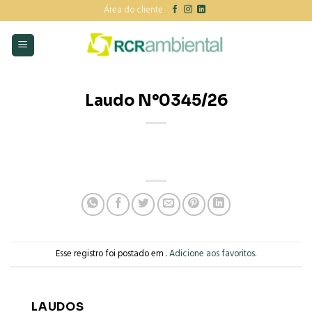
Skip
Área do cliente
to
content
Laudo N°0345/26
Esse registro foi postado em .
Adicione aos favoritos
.
LAUDOS