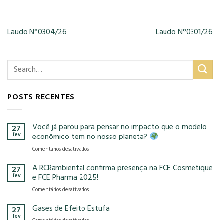
Laudo N°0304/26
Laudo N°0301/26
POSTS RECENTES
Você já parou para pensar no impacto que o modelo
27
fev
econômico tem no nosso planeta?
em
Comentários desativados
Você
já
A RCRambiental confirma presença na FCE Cosmetique
27
parou
fev
e FCE Pharma 2025!
para
em
Comentários desativados
pensar
A
no
RCRambiental
Gases de Efeito Estufa
impacto
27
confirma
que
fev
em