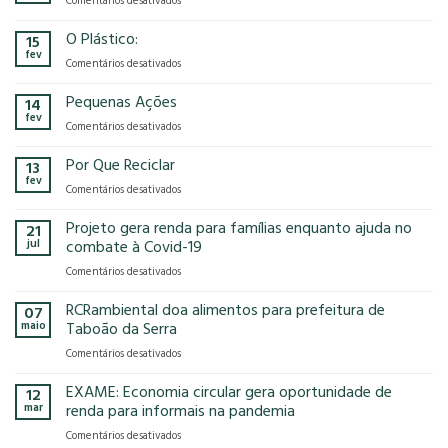
Comentários desativados
presença
o
Gases
na
modelo
de
O Plástico:
15
FCE
econômico
Efeito
fev
Cosmetique
tem
em
Comentários desativados
Estufa
e
no
O
FCE
nosso
Plástico:
Pequenas Ações
14
Pharma
planeta?
fev
2025!
em
Comentários desativados
Pequenas
Ações
Por Que Reciclar
13
fev
em
Comentários desativados
Por
Que
Projeto gera renda para famílias enquanto ajuda no
21
Reciclar
jul
combate à Covid-19
em
Comentários desativados
Projeto
gera
RCRambiental doa alimentos para prefeitura de
07
renda
maio
Taboão da Serra
para
em
Comentários desativados
famílias
RCRambiental
enquanto
doa
EXAME: Economia circular gera oportunidade de
ajuda
12
alimentos
no
mar
renda para informais na pandemia
para
combate
em
Comentários desativados
prefeitura
à