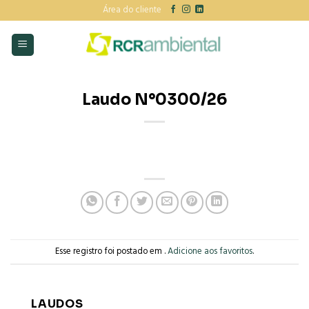
Skip
Área do cliente
to
content
Laudo N°0300/26
Esse registro foi postado em .
Adicione aos favoritos
.
LAUDOS