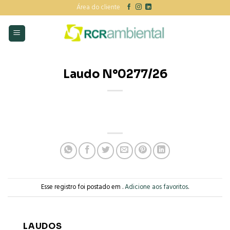
Skip
Área do cliente
to
content
Laudo N°0277/26
Esse registro foi postado em .
Adicione aos favoritos
.
LAUDOS