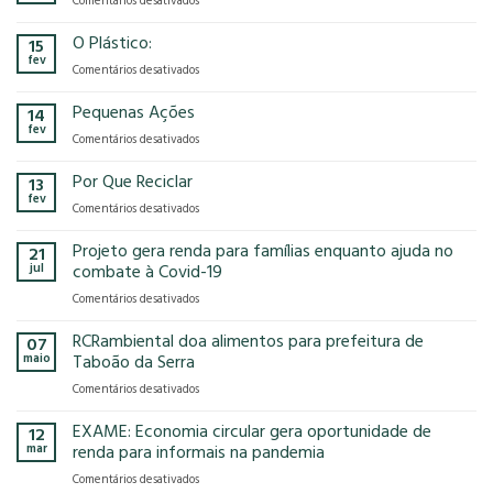
Comentários desativados
presença
o
Gases
na
modelo
de
O Plástico:
15
FCE
econômico
Efeito
fev
Cosmetique
tem
em
Comentários desativados
Estufa
e
no
O
FCE
nosso
Plástico:
Pequenas Ações
14
Pharma
planeta?
fev
2025!
em
Comentários desativados
Pequenas
Ações
Por Que Reciclar
13
fev
em
Comentários desativados
Por
Que
Projeto gera renda para famílias enquanto ajuda no
21
Reciclar
jul
combate à Covid-19
em
Comentários desativados
Projeto
gera
RCRambiental doa alimentos para prefeitura de
07
renda
maio
Taboão da Serra
para
em
Comentários desativados
famílias
RCRambiental
enquanto
doa
EXAME: Economia circular gera oportunidade de
ajuda
12
alimentos
no
mar
renda para informais na pandemia
para
combate
em
Comentários desativados
prefeitura
à