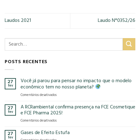
Laudos 2021
Laudo N°0352/26
POSTS RECENTES
Você já parou para pensar no impacto que o modelo
27
fev
econômico tem no nosso planeta?
em
Comentários desativados
Você
já
A RCRambiental confirma presença na FCE Cosmetique
27
parou
fev
e FCE Pharma 2025!
para
em
Comentários desativados
pensar
A
no
RCRambiental
Gases de Efeito Estufa
impacto
27
confirma
que
fev
em