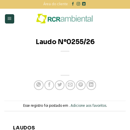
Skip
Área do cliente
to
content
Laudo N°0255/26
Esse registro foi postado em .
Adicione aos favoritos
.
LAUDOS