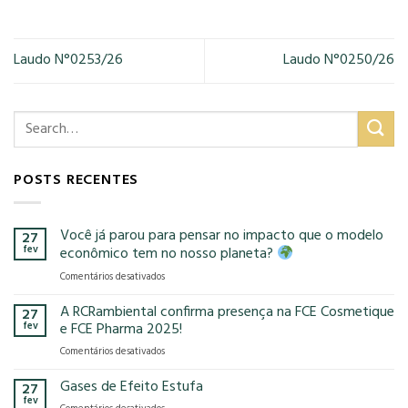
Laudo N°0253/26
Laudo N°0250/26
POSTS RECENTES
Você já parou para pensar no impacto que o modelo
27
fev
econômico tem no nosso planeta?
em
Comentários desativados
Você
já
A RCRambiental confirma presença na FCE Cosmetique
27
parou
fev
e FCE Pharma 2025!
para
em
Comentários desativados
pensar
A
no
RCRambiental
Gases de Efeito Estufa
impacto
27
confirma
que
fev
em