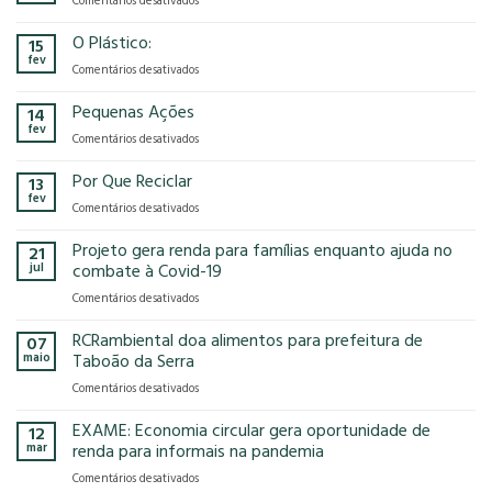
Comentários desativados
presença
o
Gases
na
modelo
de
O Plástico:
15
FCE
econômico
Efeito
fev
Cosmetique
tem
em
Comentários desativados
Estufa
e
no
O
FCE
nosso
Plástico:
Pequenas Ações
14
Pharma
planeta?
fev
2025!
em
Comentários desativados
Pequenas
Ações
Por Que Reciclar
13
fev
em
Comentários desativados
Por
Que
Projeto gera renda para famílias enquanto ajuda no
21
Reciclar
jul
combate à Covid-19
em
Comentários desativados
Projeto
gera
RCRambiental doa alimentos para prefeitura de
07
renda
maio
Taboão da Serra
para
em
Comentários desativados
famílias
RCRambiental
enquanto
doa
EXAME: Economia circular gera oportunidade de
ajuda
12
alimentos
no
mar
renda para informais na pandemia
para
combate
em
Comentários desativados
prefeitura
à