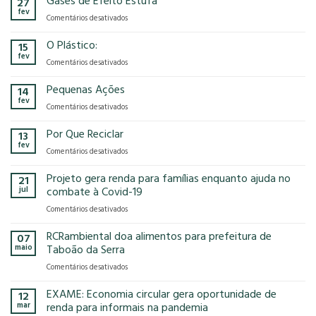
Gases de Efeito Estufa
27
confirma
que
fev
em
Comentários desativados
presença
o
Gases
na
modelo
de
O Plástico:
15
FCE
econômico
Efeito
fev
Cosmetique
tem
em
Comentários desativados
Estufa
e
no
O
FCE
nosso
Plástico:
Pequenas Ações
14
Pharma
planeta?
fev
2025!
em
Comentários desativados
Pequenas
Ações
Por Que Reciclar
13
fev
em
Comentários desativados
Por
Que
Projeto gera renda para famílias enquanto ajuda no
21
Reciclar
jul
combate à Covid-19
em
Comentários desativados
Projeto
gera
RCRambiental doa alimentos para prefeitura de
07
renda
maio
Taboão da Serra
para
em
Comentários desativados
famílias
RCRambiental
enquanto
doa
EXAME: Economia circular gera oportunidade de
ajuda
12
alimentos
no
mar
renda para informais na pandemia
para