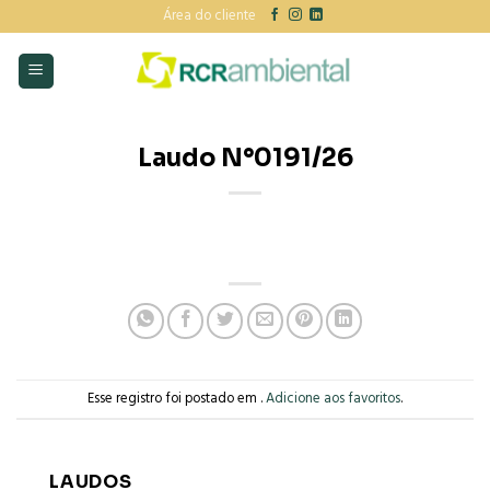
Skip
Área do cliente
to
content
Laudo N°0191/26
Esse registro foi postado em .
Adicione aos favoritos
.
LAUDOS