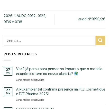
2026 -LAUDO 0032, 0125,
Laudo N°0190/26
0136 e 0138
POSTS RECENTES
Você já parou para pensar no impacto que o modelo
27
fev
econômico tem no nosso planeta?
em
Comentários desativados
Você
já
A RCRambiental confirma presença na FCE Cosmetique
27
parou
fev
e FCE Pharma 2025!
para
em
Comentários desativados
pensar
A
no
RCRambiental
impacto