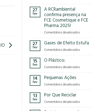
Você
A RCRambiental
27
já
fev
confirma presença na
parou
FCE Cosmetique e FCE
para
Pharma 2025!
pensar
no
em
Comentários desativados
impacto
A
que
Gases de Efeito Estufa
27
RCRambiental
IO
o
fev
confirma
em
Comentários desativados
modelo
presença
Gases
econômico
na
O Plástico:
15
de
tem
FCE
fev
Efeito
no
em
Comentários desativados
Cosmetique
Estufa
nosso
O
e
Pequenas Ações
planeta?
14
Plástico:
FCE
fev
Pharma
em
Comentários desativados
2025!
Pequenas
Por Que Reciclar
13
Ações
fev
em
Comentários desativados
Por