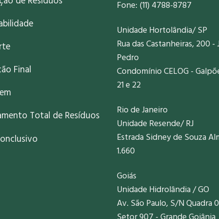
ação de Resíduos
Fone: (11) 4788-8787
abilidade
Unidade Hortolândia/ SP
Rua das Castanheiras, 200 - 
rte
Pedro
ão Final
Condomínio CELOG - Galpões
21 e 22
gem
Rio de Janeiro
amento Total de Resíduos
Unidade Resende/ RJ
Estrada Sidney de Souza Al
onclusivo
1.660
Goiás
Unidade Hidrolândia / GO
Av. São Paulo, S/N Quadra 0
Setor 907 - Grande Goiânia