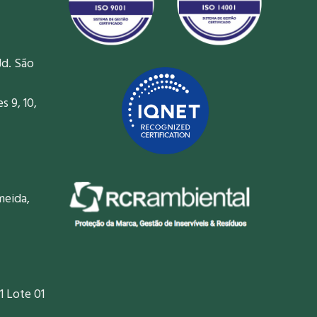
Jd. São
 9, 10,
meida,
1 Lote 01