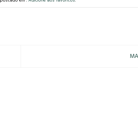
i postado em .
Adicione aos favoritos
.
MA