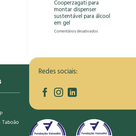
Cooperzagati para
gera
montar dispenser
oportunidade
de
sustentável para álcool
renda
em gel
para
em
Comentários desativados
informais
RCRambiental
na
capacita
pandemia
membros
da
Cooperzagati
para
Redes sociais:
montar
s
dispenser
sustentável
para
álcool
em
SP
gel
- Taboão