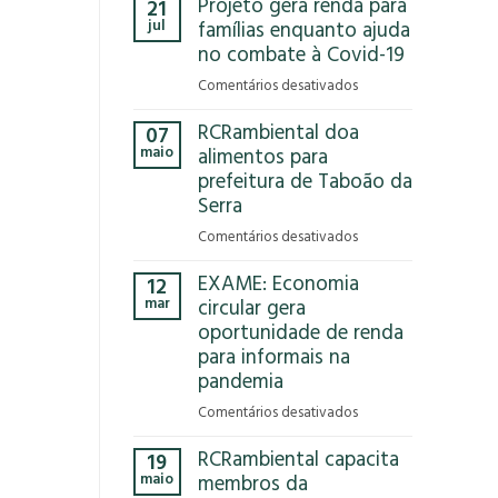
Projeto gera renda para
21
Que
jul
famílias enquanto ajuda
Reciclar
no combate à Covid-19
em
Comentários desativados
Projeto
RCRambiental doa
07
gera
maio
alimentos para
renda
prefeitura de Taboão da
para
Serra
famílias
enquanto
em
Comentários desativados
ajuda
RCRambiental
no
EXAME: Economia
12
doa
combate
mar
circular gera
alimentos
à
oportunidade de renda
para
Covid-
para informais na
prefeitura
19
de
pandemia
Taboão
em
Comentários desativados
da
EXAME:
Serra
RCRambiental capacita
19
Economia
maio
membros da
circular