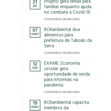
Projeto gera renda para
21
Que
jul
famílias enquanto ajuda
Reciclar
no combate à Covid-19
em
Comentários desativados
Projeto
RCRambiental doa
07
gera
maio
alimentos para
renda
prefeitura de Taboão da
para
Serra
famílias
enquanto
em
Comentários desativados
ajuda
RCRambiental
no
EXAME: Economia
12
doa
combate
mar
circular gera
alimentos
à
oportunidade de renda
para
Covid-
para informais na
prefeitura
19
de
pandemia
Taboão
em
Comentários desativados
da
EXAME:
Serra
RCRambiental capacita
19
Economia
maio
membros da
circular