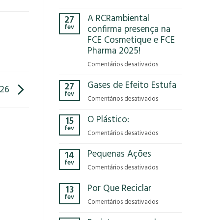
Você
A RCRambiental
27
já
fev
confirma presença na
parou
FCE Cosmetique e FCE
para
Pharma 2025!
pensar
no
em
Comentários desativados
impacto
A
que
Gases de Efeito Estufa
27
RCRambiental
/26
o
fev
confirma
em
Comentários desativados
modelo
presença
Gases
econômico
na
O Plástico:
15
de
tem
FCE
fev
Efeito
no
em
Comentários desativados
Cosmetique
Estufa
nosso
O
e
Pequenas Ações
planeta?
14
Plástico:
FCE
fev
Pharma
em
Comentários desativados
2025!
Pequenas
Por Que Reciclar
13
Ações
fev
em
Comentários desativados
Por