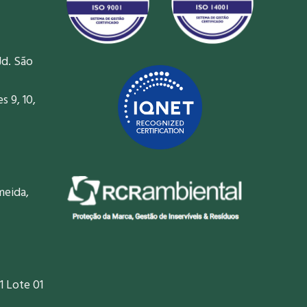
Jd. São
 9, 10,
meida,
1 Lote 01