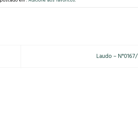
i postado em .
Adicione aos favoritos
.
Laudo – N°0167