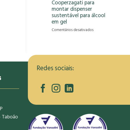
Cooperzagati para
gera
montar dispenser
oportunidade
de
sustentável para álcool
renda
em gel
para
em
Comentários desativados
informais
RCRambiental
na
capacita
pandemia
membros
da
Cooperzagati
para
Redes sociais:
montar
s
dispenser
sustentável
para
álcool
em
SP
gel
- Taboão