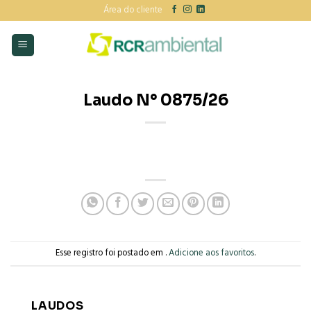
Skip
Área do cliente
to
content
Laudo N° 0875/26
Esse registro foi postado em .
Adicione aos favoritos
.
LAUDOS