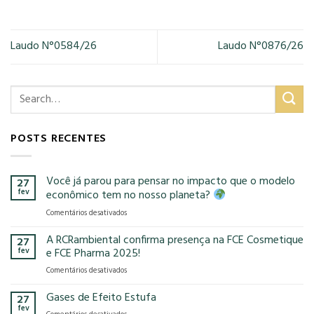
Laudo N°0584/26
Laudo N°0876/26
POSTS RECENTES
Você já parou para pensar no impacto que o modelo
27
fev
econômico tem no nosso planeta?
em
Comentários desativados
Você
já
A RCRambiental confirma presença na FCE Cosmetique
27
parou
fev
e FCE Pharma 2025!
para
em
Comentários desativados
pensar
A
no
RCRambiental
Gases de Efeito Estufa
impacto
27
confirma
que
fev
em