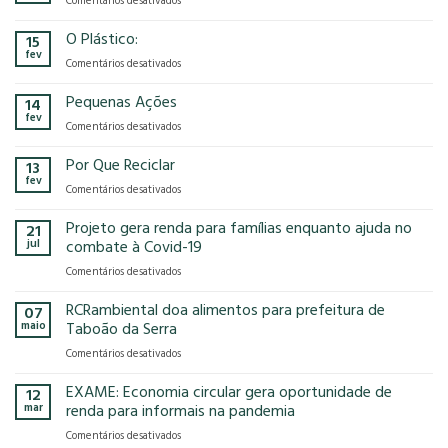
Comentários desativados
presença
o
Gases
na
modelo
de
O Plástico:
15
FCE
econômico
Efeito
fev
Cosmetique
tem
em
Comentários desativados
Estufa
e
no
O
FCE
nosso
Plástico:
Pequenas Ações
14
Pharma
planeta?
fev
2025!
em
Comentários desativados
Pequenas
Ações
Por Que Reciclar
13
fev
em
Comentários desativados
Por
Que
Projeto gera renda para famílias enquanto ajuda no
21
Reciclar
jul
combate à Covid-19
em
Comentários desativados
Projeto
gera
RCRambiental doa alimentos para prefeitura de
07
renda
maio
Taboão da Serra
para
em
Comentários desativados
famílias
RCRambiental
enquanto
doa
EXAME: Economia circular gera oportunidade de
ajuda
12
alimentos
no
mar
renda para informais na pandemia
para
combate
em
Comentários desativados
prefeitura
à