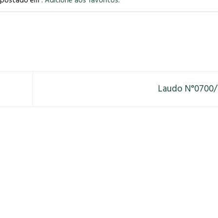
i postado em .
Adicione aos favoritos
.
Laudo N°0700