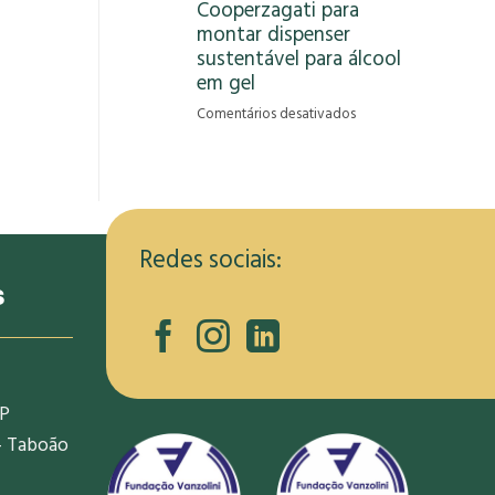
Cooperzagati para
gera
montar dispenser
oportunidade
de
sustentável para álcool
renda
em gel
para
em
Comentários desativados
informais
RCRambiental
na
capacita
pandemia
membros
da
Cooperzagati
para
Redes sociais:
montar
s
dispenser
sustentável
para
álcool
em
SP
gel
- Taboão