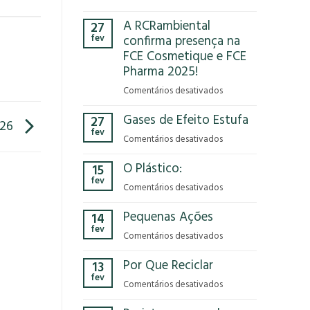
Você
A RCRambiental
27
já
fev
confirma presença na
parou
FCE Cosmetique e FCE
para
Pharma 2025!
pensar
no
em
Comentários desativados
impacto
A
que
Gases de Efeito Estufa
27
RCRambiental
/26
o
fev
confirma
em
Comentários desativados
modelo
presença
Gases
econômico
na
O Plástico:
15
de
tem
FCE
fev
Efeito
no
em
Comentários desativados
Cosmetique
Estufa
nosso
O
e
Pequenas Ações
planeta?
14
Plástico:
FCE
fev
Pharma
em
Comentários desativados
2025!
Pequenas
Por Que Reciclar
13
Ações
fev
em
Comentários desativados
Por