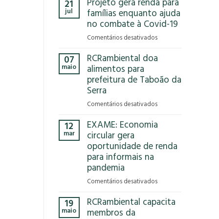
Projeto gera renda para
21
Que
jul
famílias enquanto ajuda
Reciclar
no combate à Covid-19
em
Comentários desativados
Projeto
RCRambiental doa
07
gera
maio
alimentos para
renda
prefeitura de Taboão da
para
Serra
famílias
enquanto
em
Comentários desativados
ajuda
RCRambiental
no
EXAME: Economia
12
doa
combate
mar
circular gera
alimentos
à
oportunidade de renda
para
Covid-
para informais na
prefeitura
19
de
pandemia
Taboão
em
Comentários desativados
da
EXAME:
Serra
RCRambiental capacita
19
Economia
maio
membros da
circular