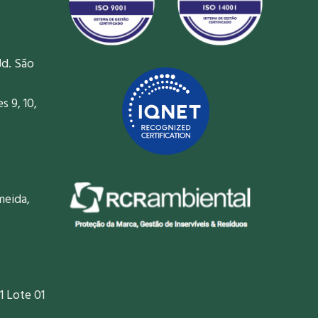
Jd. São
 9, 10,
meida,
1 Lote 01