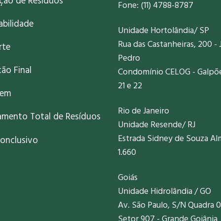
ação de Resíduos
Fone: (11) 4788-8787
abilidade
Unidade Hortolândia/ SP
Rua das Castanheiras, 200 - 
rte
Pedro
ão Final
Condomínio CELOG - Galpões
21 e 22
gem
Rio de Janeiro
amento Total de Resíduos
Unidade Resende/ RJ
Estrada Sidney de Souza Al
onclusivo
1.660
Goiás
Unidade Hidrolândia / GO
Av. São Paulo, S/N Quadra 0
Setor 907 - Grande Goiânia