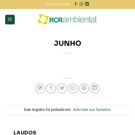
Skip
Área do cliente
to
content
JUNHO
Esse registro foi postado em .
Adicione aos favoritos
.
LAUDOS