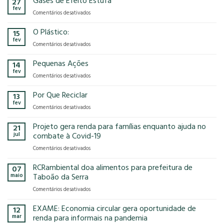
Gases de Efeito Estufa
27
confirma
que
fev
em
Comentários desativados
presença
o
Gases
na
modelo
de
O Plástico:
15
FCE
econômico
Efeito
fev
Cosmetique
tem
em
Comentários desativados
Estufa
e
no
O
FCE
nosso
Plástico:
Pequenas Ações
14
Pharma
planeta?
fev
2025!
em
Comentários desativados
Pequenas
Ações
Por Que Reciclar
13
fev
em
Comentários desativados
Por
Que
Projeto gera renda para famílias enquanto ajuda no
21
Reciclar
jul
combate à Covid-19
em
Comentários desativados
Projeto
gera
RCRambiental doa alimentos para prefeitura de
07
renda
maio
Taboão da Serra
para
em
Comentários desativados
famílias
RCRambiental
enquanto
doa
EXAME: Economia circular gera oportunidade de
ajuda
12
alimentos
no
mar
renda para informais na pandemia
para