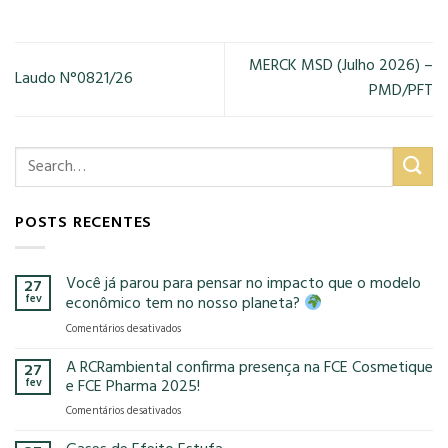
MERCK MSD (Julho 2026) –
Laudo N°0821/26
PMD/PFT
POSTS RECENTES
Você já parou para pensar no impacto que o modelo
27
fev
econômico tem no nosso planeta?
em
Comentários desativados
Você
já
A RCRambiental confirma presença na FCE Cosmetique
27
parou
fev
e FCE Pharma 2025!
para
em
Comentários desativados
pensar
A
no
RCRambiental
impacto