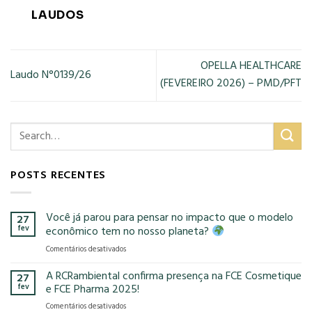
LAUDOS
OPELLA HEALTHCARE
Laudo N°0139/26
(FEVEREIRO 2026) – PMD/PFT
POSTS RECENTES
Você já parou para pensar no impacto que o modelo
27
fev
econômico tem no nosso planeta?
em
Comentários desativados
Você
já
A RCRambiental confirma presença na FCE Cosmetique
27
parou
fev
e FCE Pharma 2025!
para
em
Comentários desativados
pensar