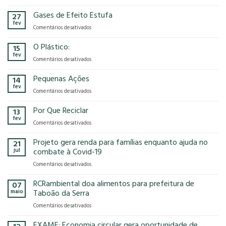
A
no
RCRambiental
Gases de Efeito Estufa
impacto
27
confirma
que
fev
em
Comentários desativados
presença
o
Gases
na
modelo
de
O Plástico:
15
FCE
econômico
Efeito
fev
Cosmetique
tem
em
Comentários desativados
Estufa
e
no
O
FCE
nosso
Plástico:
Pequenas Ações
14
Pharma
planeta?
fev
2025!
em
Comentários desativados
Pequenas
Ações
Por Que Reciclar
13
fev
em
Comentários desativados
Por
Que
Projeto gera renda para famílias enquanto ajuda no
21
Reciclar
jul
combate à Covid-19
em
Comentários desativados
Projeto
gera
RCRambiental doa alimentos para prefeitura de
07
renda
maio
Taboão da Serra
para
em
Comentários desativados
famílias
RCRambiental
enquanto
doa
EXAME: Economia circular gera oportunidade de
ajuda