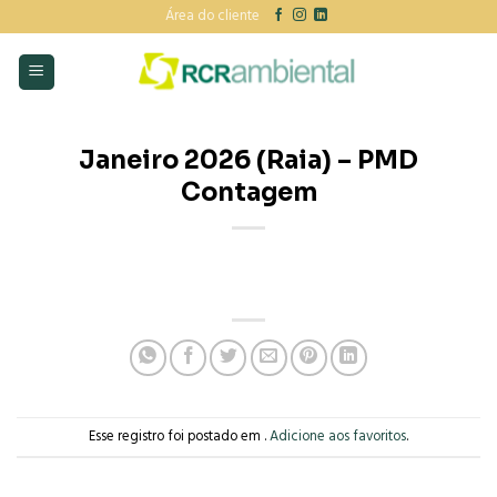
Skip
Área do cliente
to
content
Janeiro 2026 (Raia) – PMD
Contagem
Esse registro foi postado em .
Adicione aos favoritos
.