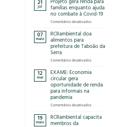
Projeto gera renda para
21
Que
jul
famílias enquanto ajuda
Reciclar
no combate à Covid-19
em
Comentários desativados
Projeto
RCRambiental doa
07
gera
maio
alimentos para
renda
prefeitura de Taboão da
para
Serra
famílias
enquanto
em
Comentários desativados
ajuda
RCRambiental
no
EXAME: Economia
12
doa
combate
mar
circular gera
alimentos
à
oportunidade de renda
para
Covid-
para informais na
prefeitura
19
de
pandemia
Taboão
em
Comentários desativados
da
EXAME:
Serra
RCRambiental capacita
19
Economia
maio
membros da
circular