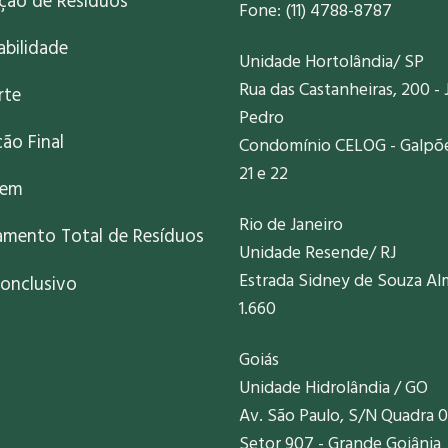
ação de Resíduos
Fone: (11) 4788-8787
abilidade
Unidade Hortolândia/ SP
Rua das Castanheiras, 200 - 
rte
Pedro
ão Final
Condomínio CELOG - Galpões
21 e 22
gem
Rio de Janeiro
amento Total de Resíduos
Unidade Resende/ RJ
Estrada Sidney de Souza Al
onclusivo
1.660
Goiás
Unidade Hidrolândia / GO
Av. São Paulo, S/N Quadra 0
Setor 907 - Grande Goiânia