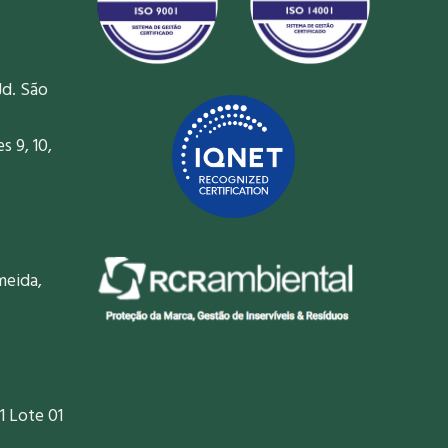
Jd. São
 9, 10,
meida,
1 Lote 01