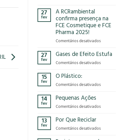
Você
A RCRambiental
27
já
fev
confirma presença na
parou
FCE Cosmetique e FCE
para
Pharma 2025!
pensar
no
em
Comentários desativados
impacto
A
que
Gases de Efeito Estufa
27
RCRambiental
RIL
o
fev
confirma
em
Comentários desativados
modelo
presença
Gases
econômico
na
O Plástico:
15
de
tem
FCE
fev
Efeito
no
em
Comentários desativados
Cosmetique
Estufa
nosso
O
e
Pequenas Ações
planeta?
14
Plástico:
FCE
fev
Pharma
em
Comentários desativados
2025!
Pequenas
Por Que Reciclar
13
Ações
fev
em
Comentários desativados
Por