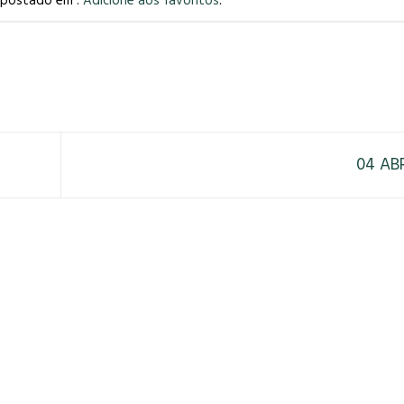
i postado em .
Adicione aos favoritos
.
04 AB