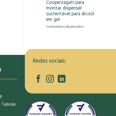
Cooperzagati para
gera
montar dispenser
oportunidade
de
sustentável para álcool
renda
em gel
para
em
Comentários desativados
informais
RCRambiental
na
capacita
pandemia
membros
da
Cooperzagati
para
Redes sociais:
montar
s
dispenser
sustentável
para
álcool
em
SP
gel
- Taboão