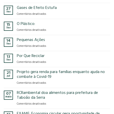
A
no
RCRambiental
Gases de Efeito Estufa
impacto
27
confirma
que
fev
em
Comentários desativados
presença
o
Gases
na
modelo
de
O Plástico:
15
FCE
econômico
Efeito
fev
Cosmetique
tem
em
Comentários desativados
Estufa
e
no
O
FCE
nosso
Plástico:
Pequenas Ações
14
Pharma
planeta?
fev
2025!
em
Comentários desativados
Pequenas
Ações
Por Que Reciclar
13
fev
em
Comentários desativados
Por
Que
Projeto gera renda para famílias enquanto ajuda no
21
Reciclar
jul
combate à Covid-19
em
Comentários desativados
Projeto
gera
RCRambiental doa alimentos para prefeitura de
07
renda
maio
Taboão da Serra
para
em
Comentários desativados
famílias
RCRambiental
enquanto
doa
EXAME: Economia circular gera oportunidade de
ajuda