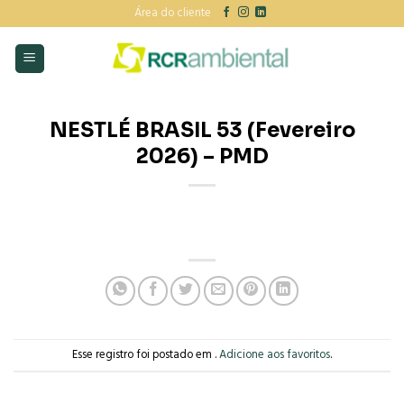
Skip
Área do cliente
to
content
NESTLÉ BRASIL 53 (Fevereiro
2026) – PMD
Esse registro foi postado em .
Adicione aos favoritos
.