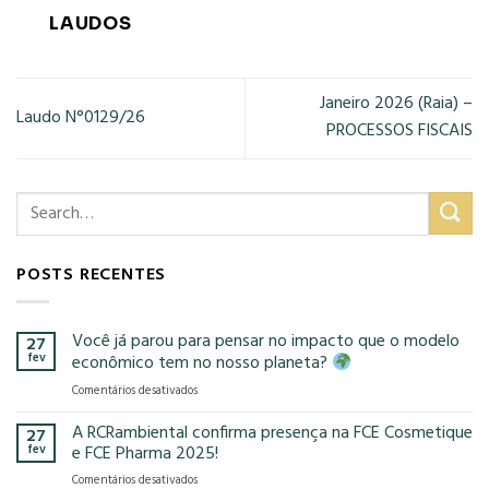
LAUDOS
Janeiro 2026 (Raia) –
Laudo N°0129/26
PROCESSOS FISCAIS
POSTS RECENTES
Você já parou para pensar no impacto que o modelo
27
fev
econômico tem no nosso planeta?
em
Comentários desativados
Você
já
A RCRambiental confirma presença na FCE Cosmetique
27
parou
fev
e FCE Pharma 2025!
para
em
Comentários desativados
pensar