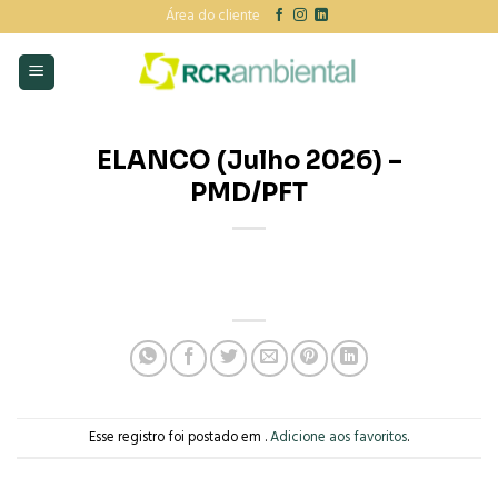
Skip
Área do cliente
to
content
ELANCO (Julho 2026) –
PMD/PFT
Esse registro foi postado em .
Adicione aos favoritos
.