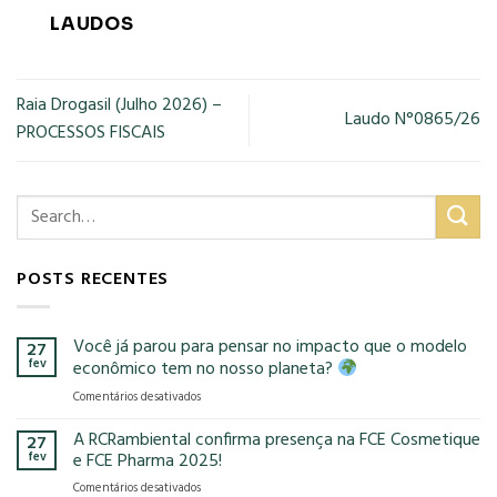
LAUDOS
Raia Drogasil (Julho 2026) –
Laudo N°0865/26
PROCESSOS FISCAIS
POSTS RECENTES
Você já parou para pensar no impacto que o modelo
27
fev
econômico tem no nosso planeta?
em
Comentários desativados
Você
já
A RCRambiental confirma presença na FCE Cosmetique
27
parou
fev
e FCE Pharma 2025!
para
em
Comentários desativados
pensar