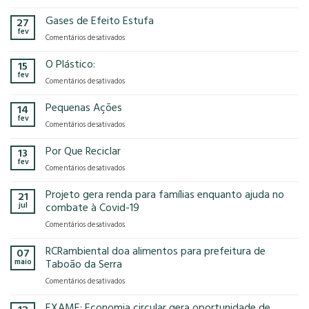
A
no
RCRambiental
Gases de Efeito Estufa
impacto
27
confirma
que
fev
em
Comentários desativados
presença
o
Gases
na
modelo
de
O Plástico:
15
FCE
econômico
Efeito
fev
Cosmetique
tem
em
Comentários desativados
Estufa
e
no
O
FCE
nosso
Plástico:
Pequenas Ações
14
Pharma
planeta?
fev
2025!
em
Comentários desativados
Pequenas
Ações
Por Que Reciclar
13
fev
em
Comentários desativados
Por
Que
Projeto gera renda para famílias enquanto ajuda no
21
Reciclar
jul
combate à Covid-19
em
Comentários desativados
Projeto
gera
RCRambiental doa alimentos para prefeitura de
07
renda
maio
Taboão da Serra
para
em
Comentários desativados
famílias
RCRambiental
enquanto
doa
EXAME: Economia circular gera oportunidade de
ajuda