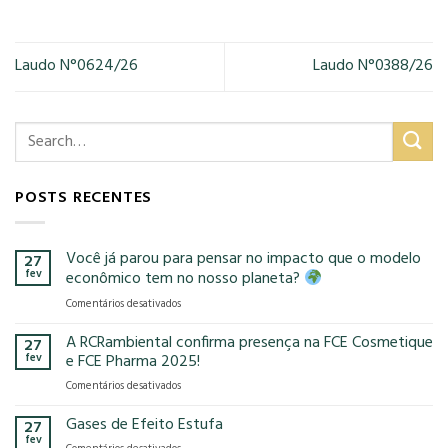
Laudo N°0624/26
Laudo N°0388/26
POSTS RECENTES
Você já parou para pensar no impacto que o modelo
27
fev
econômico tem no nosso planeta?
em
Comentários desativados
Você
já
A RCRambiental confirma presença na FCE Cosmetique
27
parou
fev
e FCE Pharma 2025!
para
em
Comentários desativados
pensar
A
no
RCRambiental
Gases de Efeito Estufa
impacto
27
confirma
que
fev
em