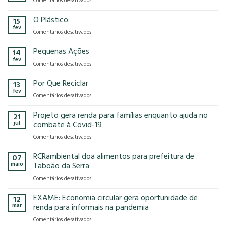
Comentários desativados
presença
o
Gases
na
modelo
de
O Plástico:
15
FCE
econômico
Efeito
fev
Cosmetique
tem
em
Comentários desativados
Estufa
e
no
O
FCE
nosso
Plástico:
Pequenas Ações
14
Pharma
planeta?
fev
2025!
em
Comentários desativados
Pequenas
Ações
Por Que Reciclar
13
fev
em
Comentários desativados
Por
Que
Projeto gera renda para famílias enquanto ajuda no
21
Reciclar
jul
combate à Covid-19
em
Comentários desativados
Projeto
gera
RCRambiental doa alimentos para prefeitura de
07
renda
maio
Taboão da Serra
para
em
Comentários desativados
famílias
RCRambiental
enquanto
doa
EXAME: Economia circular gera oportunidade de
ajuda
12
alimentos
no
mar
renda para informais na pandemia
para
combate
em
Comentários desativados
prefeitura
à