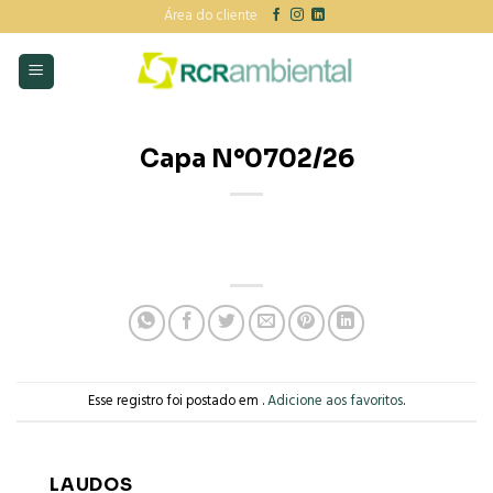
Skip
Área do cliente
to
content
Capa N°0702/26
Esse registro foi postado em .
Adicione aos favoritos
.
LAUDOS