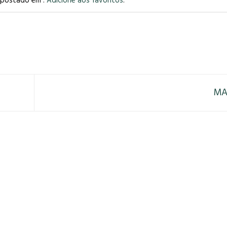
i postado em .
Adicione aos favoritos
.
MA