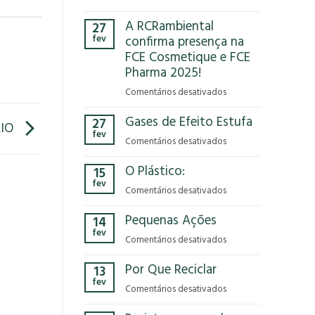
Você
A RCRambiental
27
já
fev
confirma presença na
parou
FCE Cosmetique e FCE
para
Pharma 2025!
pensar
no
em
Comentários desativados
impacto
A
que
Gases de Efeito Estufa
27
RCRambiental
IO
o
fev
confirma
em
Comentários desativados
modelo
presença
Gases
econômico
na
O Plástico:
15
de
tem
FCE
fev
Efeito
no
em
Comentários desativados
Cosmetique
Estufa
nosso
O
e
Pequenas Ações
planeta?
14
Plástico:
FCE
fev
Pharma
em
Comentários desativados
2025!
Pequenas
Por Que Reciclar
13
Ações
fev
em
Comentários desativados
Por