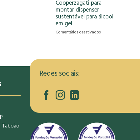
Cooperzagati para
gera
montar dispenser
oportunidade
de
sustentável para álcool
renda
em gel
para
em
Comentários desativados
informais
RCRambiental
na
capacita
pandemia
membros
da
Cooperzagati
para
Redes sociais:
montar
s
dispenser
sustentável
para
álcool
em
SP
gel
- Taboão