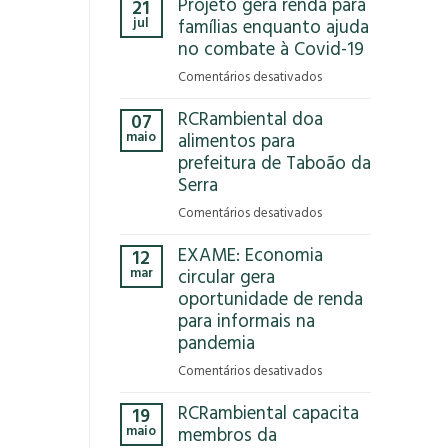
Projeto gera renda para
21
Que
jul
famílias enquanto ajuda
Reciclar
no combate à Covid-19
em
Comentários desativados
Projeto
RCRambiental doa
07
gera
maio
alimentos para
renda
prefeitura de Taboão da
para
Serra
famílias
enquanto
em
Comentários desativados
ajuda
RCRambiental
no
EXAME: Economia
12
doa
combate
mar
circular gera
alimentos
à
oportunidade de renda
para
Covid-
para informais na
prefeitura
19
de
pandemia
Taboão
em
Comentários desativados
da
EXAME:
Serra
RCRambiental capacita
19
Economia
maio
membros da
circular