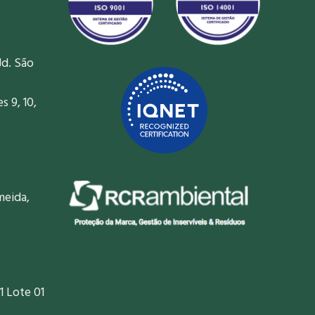
Jd. São
 9, 10,
meida,
1 Lote 01