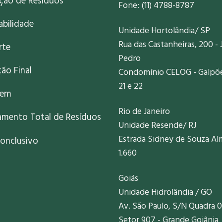
ação de Resíduos
Fone: (11) 4788-8787
abilidade
Unidade Hortolândia/ SP
Rua das Castanheiras, 200 - 
rte
Pedro
ão Final
Condomínio CELOG - Galpões
21 e 22
gem
Rio de Janeiro
amento Total de Resíduos
Unidade Resende/ RJ
Estrada Sidney de Souza Al
onclusivo
1.660
Goiás
Unidade Hidrolândia / GO
Av. São Paulo, S/N Quadra 0
Setor 907 - Grande Goiânia