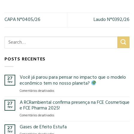
CAPA N°0405/26
Laudo N°0392/26
POSTS RECENTES
Você já parou para pensar no impacto que o modelo
27
fev
econômico tem no nosso planeta?
em
Comentários desativados
Você
já
A RCRambiental confirma presença na FCE Cosmetique
27
parou
fev
e FCE Pharma 2025!
para
em
Comentários desativados
pensar
A
no
RCRambiental
Gases de Efeito Estufa
impacto
27
confirma
que
fev
em