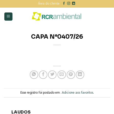
Skip
Área do cliente
to
content
CAPA N°0407/26
Esse registro foi postado em .
Adicione aos favoritos
.
LAUDOS