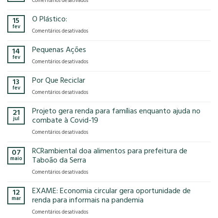
Comentários desativados
presença
o
Gases
na
modelo
de
O Plástico:
15
FCE
econômico
Efeito
fev
Cosmetique
tem
em
Comentários desativados
Estufa
e
no
O
FCE
nosso
Plástico:
Pequenas Ações
14
Pharma
planeta?
fev
2025!
em
Comentários desativados
Pequenas
Ações
Por Que Reciclar
13
fev
em
Comentários desativados
Por
Que
Projeto gera renda para famílias enquanto ajuda no
21
Reciclar
jul
combate à Covid-19
em
Comentários desativados
Projeto
gera
RCRambiental doa alimentos para prefeitura de
07
renda
maio
Taboão da Serra
para
em
Comentários desativados
famílias
RCRambiental
enquanto
doa
EXAME: Economia circular gera oportunidade de
ajuda
12
alimentos
no
mar
renda para informais na pandemia
para
combate
em
Comentários desativados
prefeitura
à