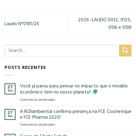
2026 -LAUDO 0032, 0125,
Laudo N°0181/26
0136 e 0138
POSTS RECENTES
Você já parou para pensar no impacto que o modelo
27
fev
econômico tem no nosso planeta?
em
Comentários desativados
Você
já
A RCRambiental confirma presença na FCE Cosmetique
27
parou
fev
e FCE Pharma 2025!
para
em
Comentários desativados
pensar
A
no
RCRambiental
impacto