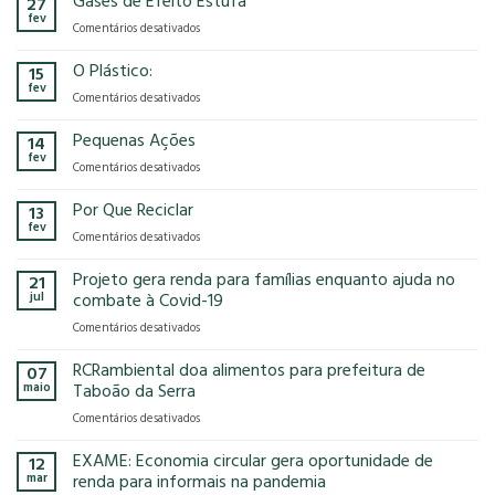
Gases de Efeito Estufa
27
confirma
que
fev
em
Comentários desativados
presença
o
Gases
na
modelo
de
O Plástico:
15
FCE
econômico
Efeito
fev
Cosmetique
tem
em
Comentários desativados
Estufa
e
no
O
FCE
nosso
Plástico:
Pequenas Ações
14
Pharma
planeta?
fev
2025!
em
Comentários desativados
Pequenas
Ações
Por Que Reciclar
13
fev
em
Comentários desativados
Por
Que
Projeto gera renda para famílias enquanto ajuda no
21
Reciclar
jul
combate à Covid-19
em
Comentários desativados
Projeto
gera
RCRambiental doa alimentos para prefeitura de
07
renda
maio
Taboão da Serra
para
em
Comentários desativados
famílias
RCRambiental
enquanto
doa
EXAME: Economia circular gera oportunidade de
ajuda
12
alimentos
no
mar
renda para informais na pandemia
para