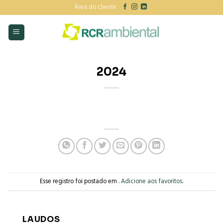
Skip
Área do cliente
to
content
2024
Esse registro foi postado em .
Adicione aos favoritos
.
LAUDOS