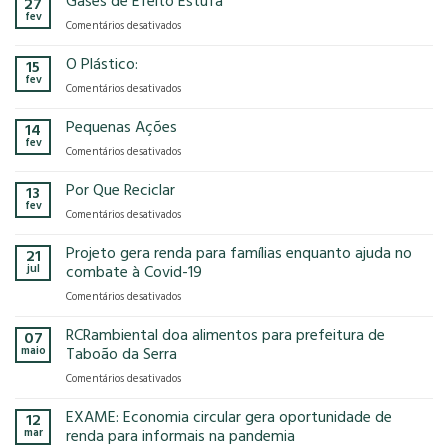
Gases de Efeito Estufa
27
confirma
que
fev
em
Comentários desativados
presença
o
Gases
na
modelo
de
O Plástico:
15
FCE
econômico
Efeito
fev
Cosmetique
tem
em
Comentários desativados
Estufa
e
no
O
FCE
nosso
Plástico:
Pequenas Ações
14
Pharma
planeta?
fev
2025!
em
Comentários desativados
Pequenas
Ações
Por Que Reciclar
13
fev
em
Comentários desativados
Por
Que
Projeto gera renda para famílias enquanto ajuda no
21
Reciclar
jul
combate à Covid-19
em
Comentários desativados
Projeto
gera
RCRambiental doa alimentos para prefeitura de
07
renda
maio
Taboão da Serra
para
em
Comentários desativados
famílias
RCRambiental
enquanto
doa
EXAME: Economia circular gera oportunidade de
ajuda
12
alimentos
no
mar
renda para informais na pandemia
para