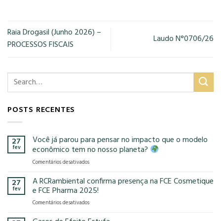
Raia Drogasil (Junho 2026) –
Laudo N°0706/26
PROCESSOS FISCAIS
POSTS RECENTES
Você já parou para pensar no impacto que o modelo
27
fev
econômico tem no nosso planeta?
em
Comentários desativados
Você
já
A RCRambiental confirma presença na FCE Cosmetique
27
parou
fev
e FCE Pharma 2025!
para
em
Comentários desativados
pensar
A
no
RCRambiental
impacto