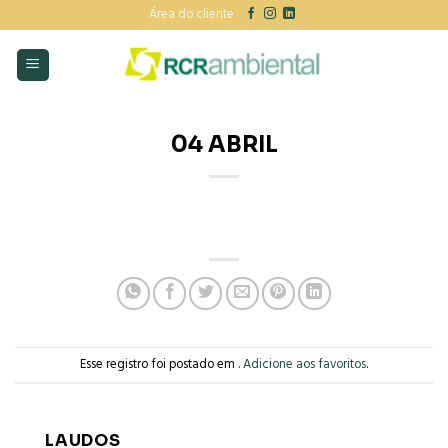
Skip
Área do cliente
to
content
04 ABRIL
Esse registro foi postado em .
Adicione aos favoritos
.
LAUDOS