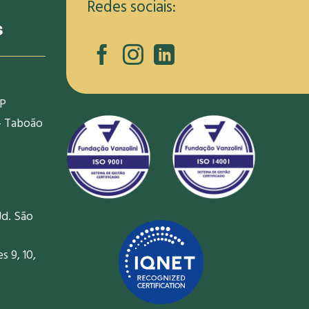
Redes sociais:
s
SP
- Taboão
Jd. São
 9, 10,