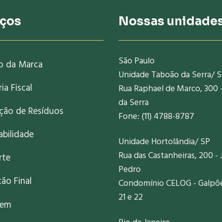
iços
Nossas unidade
São Paulo
o da Marca
Unidade Taboão da Serra/ 
ia Fiscal
Rua Raphael de Marco, 300 
da Serra
ação de Resíduos
Fone: (11) 4788-8787
abilidade
Unidade Hortolândia/ SP
Rua das Castanheiras, 200 - 
rte
Pedro
ão Final
Condomínio CELOG - Galpões
21 e 22
gem